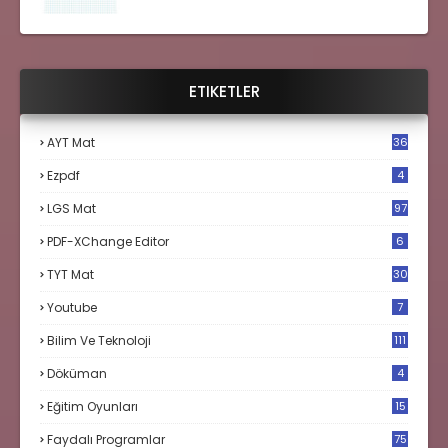
ETIKETLER
AYT Mat
36
Ezpdf
4
LGS Mat
97
PDF-XChange Editor
6
TYT Mat
30
Youtube
7
Bilim Ve Teknoloji
111
Döküman
4
Eğitim Oyunları
15
Faydalı Programlar
75