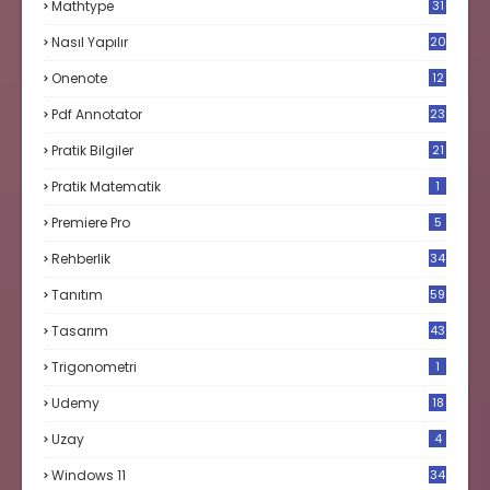
Mathtype
31
Nasıl Yapılır
20
Onenote
12
Pdf Annotator
23
Pratik Bilgiler
21
Pratik Matematik
1
Premiere Pro
5
Rehberlik
34
Tanıtım
59
Tasarım
43
Trigonometri
1
Udemy
18
Uzay
4
Windows 11
34