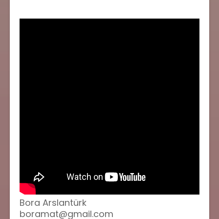
Bora Arslantürk
boramat@gmail.com