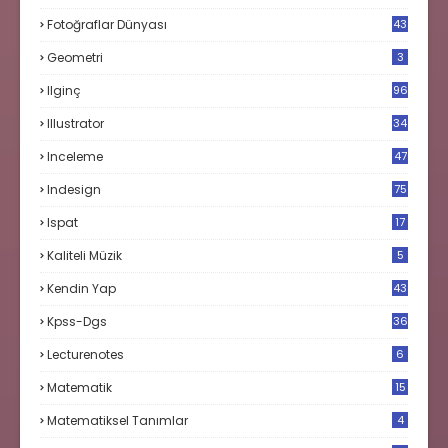
Fotoğraflar Dünyası
43
Geometri
3
Ilginç
96
Illustrator
34
Inceleme
47
Indesign
75
Ispat
17
3
Kaliteli Müzik
5
Kendin Yap
43
Kpss-Dgs
36
Lecturenotes
6
Matematik
15
9
Matematiksel Tanımlar
4