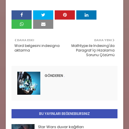
DAHA ESKI
DAHA YENI
Word belgesini indesigna
Mathtype ile Indesing'da
aktarma
Paragraf İçi Hizalama
Sorunu Çözümü
GÖNDEREN
.
BU YAYINLARI BEĞENEBILIRSINIZ
Star Wars duvar kağıtları