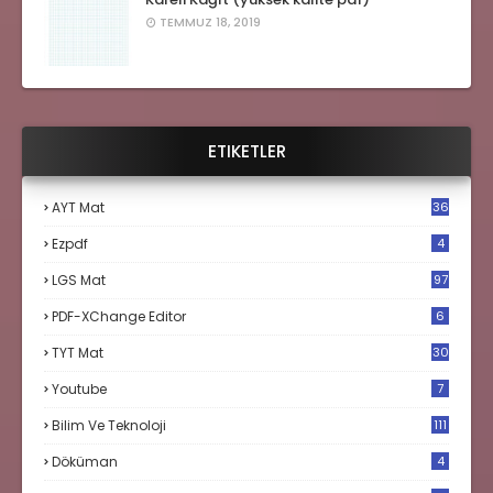
TEMMUZ 18, 2019
ETIKETLER
AYT Mat
36
Ezpdf
4
LGS Mat
97
PDF-XChange Editor
6
TYT Mat
30
Youtube
7
Bilim Ve Teknoloji
111
Döküman
4