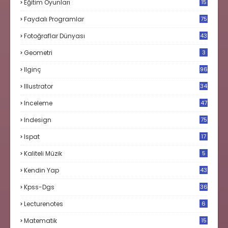
Eğitim Oyunları
15
Faydalı Programlar
75
Fotoğraflar Dünyası
43
Geometri
3
Ilginç
96
Illustrator
34
Inceleme
47
Indesign
75
Ispat
17
3
Kaliteli Müzik
5
Kendin Yap
43
Kpss-Dgs
36
Lecturenotes
6
Matematik
15