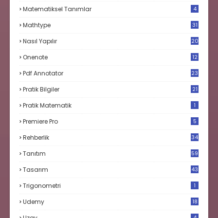
9
Matematiksel Tanımlar
4
Mathtype
31
Nasıl Yapılır
20
Onenote
12
Pdf Annotator
23
Pratik Bilgiler
21
Pratik Matematik
1
Premiere Pro
5
Rehberlik
34
Tanıtım
59
Tasarım
43
Trigonometri
1
Udemy
18
Uzay
4