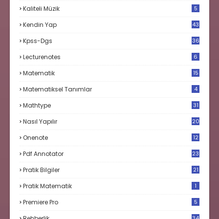
3
Kaliteli Müzik
5
Kendin Yap
43
Kpss-Dgs
36
Lecturenotes
6
Matematik
15
9
Matematiksel Tanımlar
4
Mathtype
31
Nasıl Yapılır
20
Onenote
12
Pdf Annotator
23
Pratik Bilgiler
21
Pratik Matematik
1
Premiere Pro
5
Rehberlik
34