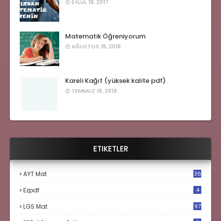
EYLÜL 18, 2017
Matematik Öğreniyorum
AĞUSTOS 18, 2018
Kareli Kağıt (yüksek kalite pdf)
TEMMUZ 18, 2019
ETIKETLER
AYT Mat
36
Ezpdf
4
LGS Mat
97