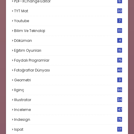
PDF-XChange Editor
6
TYT Mat
30
Youtube
7
Bilim Ve Teknoloji
111
Döküman
4
Eğitim Oyunları
15
Faydalı Programlar
75
Fotoğraflar Dünyası
43
Geometri
3
Ilginç
96
Illustrator
34
Inceleme
47
Indesign
75
Ispat
17