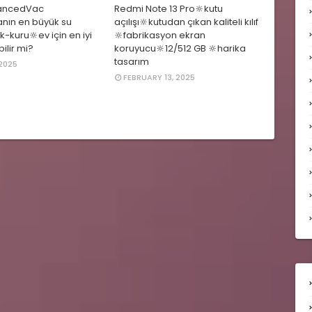
ancedVac
Redmi Note 13 Pro🔆kutu
nın en büyük su
açılışı🔆kutudan çıkan kaliteli kılıf
k-kuru🔆ev için en iyi
🔆fabrikasyon ekran
ilir mi?
koruyucu🔆12/512 GB 🔆harika
tasarım
 2025
FEBRUARY 13, 2025