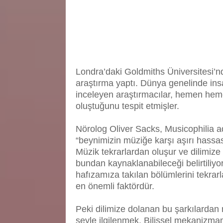
Londra’daki Goldmiths Üniversitesi’nd
araştırma yaptı. Dünya genelinde insa
inceleyen araştırmacılar, hemen heme
oluştuğunu tespit etmişler.
Nörolog Oliver Sacks, Musicophilia adl
“beynimizin müziğe karşı aşırı hassa
Müzik tekrarlardan oluşur ve dilimiz
bundan kaynaklanabileceği belirtiliy
hafızamıza takılan bölümlerini tekrarl
en önemli faktördür.
Peki dilimize dolanan bu şarkılardan 
şeyle ilgilenmek. Bilişsel mekanizmamı