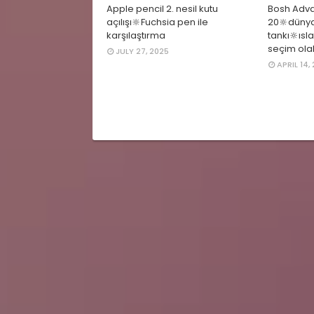
Apple pencil 2. nesil kutu
Bosh Adv
açılışı🔆Fuchsia pen ile
20🔆dünya
karşılaştırma
tankı🔆ısla
seçim olab
JULY 27, 2025
APRIL 14,