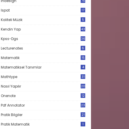
Indesign
75
Ispat
17
3
Kaliteli Müzik
5
Kendin Yap
43
Kpss-Dgs
36
Lecturenotes
6
Matematik
15
9
Matematiksel Tanımlar
4
Mathtype
31
Nasıl Yapılır
20
Onenote
12
Pdf Annotator
23
Pratik Bilgiler
21
Pratik Matematik
1