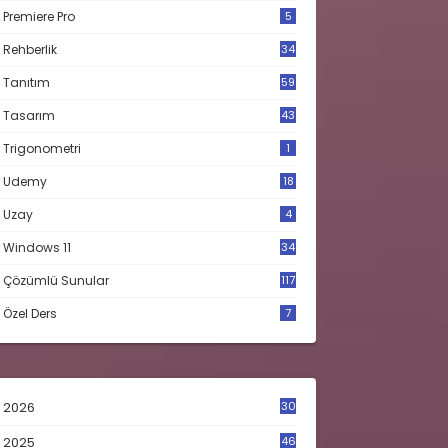
Premiere Pro
5
Rehberlik
34
Tanıtım
59
Tasarım
43
Trigonometri
1
Udemy
18
Uzay
4
Windows 11
34
Çözümlü Sunular
117
Özel Ders
7
2026
30
2025
46