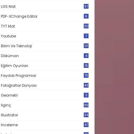
LGS Mat
97
PDF-XChange Editor
6
TYT Mat
30
Youtube
7
Bilim Ve Teknoloji
111
Döküman
4
Eğitim Oyunları
15
Faydalı Programlar
75
Fotoğraflar Dünyası
43
Geometri
3
Ilginç
96
Illustrator
34
Inceleme
47