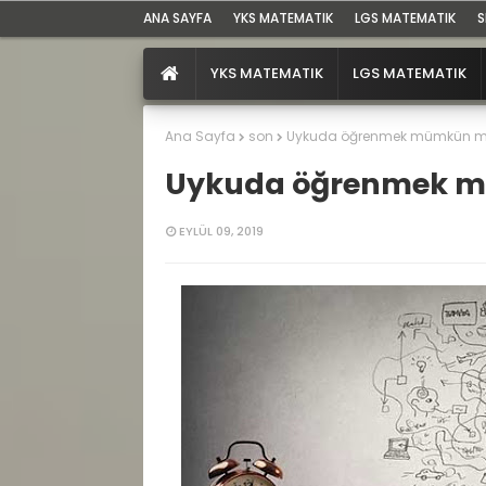
ANA SAYFA
YKS MATEMATIK
LGS MATEMATIK
S
YKS MATEMATIK
LGS MATEMATIK
Ana Sayfa
son
Uykuda öğrenmek mümkün 
Uykuda öğrenmek 
EYLÜL 09, 2019