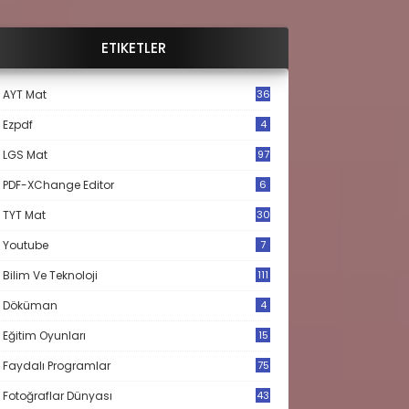
ETIKETLER
AYT Mat
36
Ezpdf
4
LGS Mat
97
PDF-XChange Editor
6
TYT Mat
30
Youtube
7
Bilim Ve Teknoloji
111
Döküman
4
Eğitim Oyunları
15
Faydalı Programlar
75
Fotoğraflar Dünyası
43