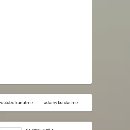
youtube kanalımız
udemy kurslarımız