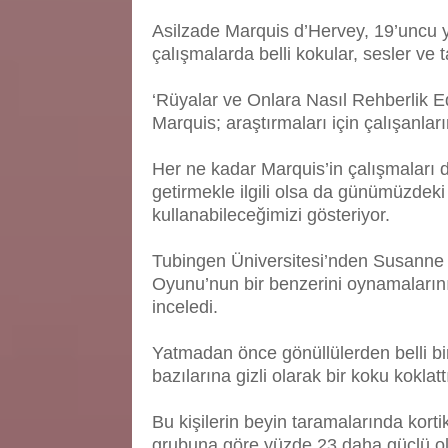
Asilzade Marquis d’Hervey, 19’uncu yü
çalışmalarda belli kokular, sesler ve ta
‘Rüyalar ve Onlara Nasıl Rehberlik Ede
Marquis; araştırmaları için çalışanla
Her ne kadar Marquis’in çalışmaları d
getirmekle ilgili olsa da günümüzdeki
kullanabileceğimizi gösteriyor.
Tubingen Üniversitesi’nden Susanne
Oyunu’nun bir benzerini oynamaları
inceledi.
Yatmadan önce gönüllülerden belli b
bazılarına gizli olarak bir koku koklatt
Bu kişilerin beyin taramalarında korti
grubuna göre yüzde 23 daha güçlü o