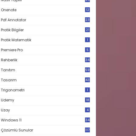
Onenote
12
Pdf Annotator
23
Pratik Bilgiler
21
Pratik Matematik
1
Premiere Pro
5
Rehberlik
34
Tanıtım
59
Tasarım
43
Trigonometri
1
Udemy
18
Uzay
4
Windows 11
34
Çözümlü Sunular
117