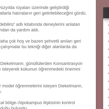
zyılda rüyaları üzerinde geliştirdiği
tlarla hatıraların geri getirilebileceğini gördü.
biliriz’ adlı kitabında deneylerini anlatan
rından da yardım aldı.
aha çok hoş ve bazen şehvetli anıları geri
 çalışmalar bu tekniği diğer alanlarda da
 Diekelmann, gönüllülerden Konsantrasyon
nı isteyerek kokunun öğrenmedeki önemini
ir model öğrenmelerini isteyen Diekelmann,
ı.
kal bölge–hipokampus ilişkisinin kontrol
lduğu bulundu.