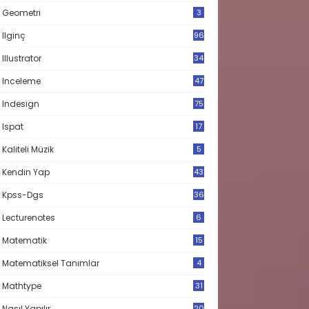
Geometri
3
Ilginç
96
Illustrator
34
Inceleme
47
Indesign
75
Ispat
17
3
Kaliteli Müzik
5
Kendin Yap
43
Kpss-Dgs
36
Lecturenotes
6
Matematik
15
9
Matematiksel Tanımlar
4
Mathtype
31
Nasıl Yapılır
20