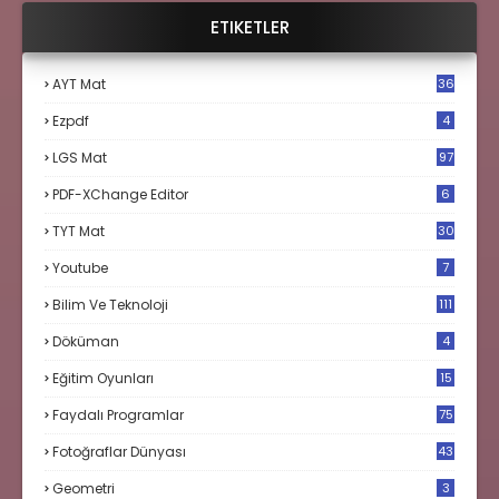
ETIKETLER
AYT Mat
36
Ezpdf
4
LGS Mat
97
PDF-XChange Editor
6
TYT Mat
30
Youtube
7
Bilim Ve Teknoloji
111
Döküman
4
Eğitim Oyunları
15
Faydalı Programlar
75
Fotoğraflar Dünyası
43
Geometri
3