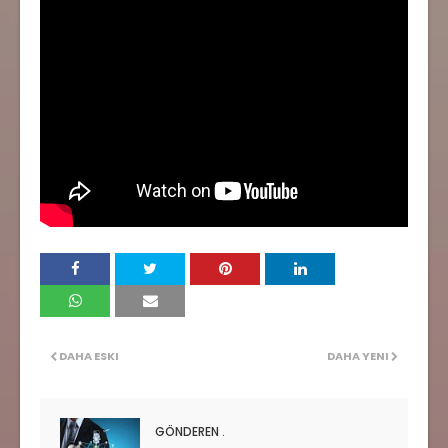
DAHA ESKI
DAHA YENI
GÖNDEREN
.