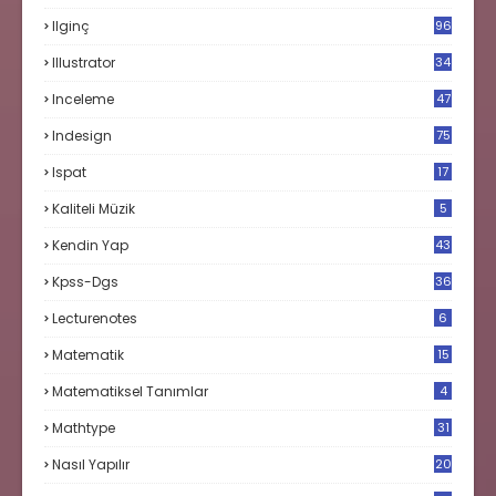
Ilginç
96
Illustrator
34
Inceleme
47
Indesign
75
Ispat
17
3
Kaliteli Müzik
5
Kendin Yap
43
Kpss-Dgs
36
Lecturenotes
6
Matematik
15
9
Matematiksel Tanımlar
4
Mathtype
31
Nasıl Yapılır
20