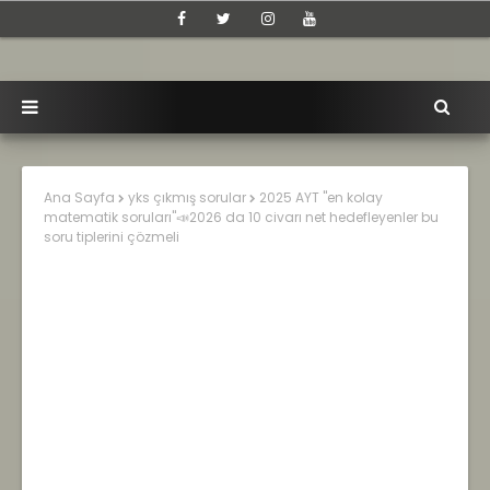
Ana Sayfa
yks çıkmış sorular
2025 AYT "en kolay
matematik soruları"📣2026 da 10 civarı net hedefleyenler bu
soru tiplerini çözmeli