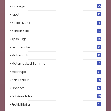
Indesign
75
Ispat
17
3
Kaliteli Müzik
5
Kendin Yap
43
Kpss-Dgs
36
Lecturenotes
6
Matematik
15
9
Matematiksel Tanımlar
4
Mathtype
31
Nasıl Yapılır
20
Onenote
12
Pdf Annotator
23
Pratik Bilgiler
21