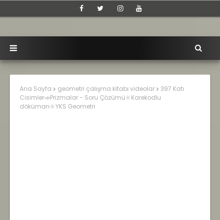
Ana Sayfa
geometri çalışma kitabı videolar
397 Katı
Cisimler📣Prizmalar - Soru Çözümü🔆Karekodlu
döküman🔆YKS Geometri