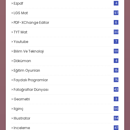
Ezpdf
4
LGS Mat
97
PDF-XChange Editor
6
TYT Mat
30
Youtube
7
Bilim Ve Teknoloji
111
Döküman
4
Eğitim Oyunları
15
Faydalı Programlar
75
Fotoğraflar Dünyası
43
Geometri
3
Ilginç
96
Illustrator
34
Inceleme
47