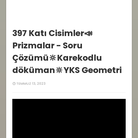
397 Katı Cisimler📣
Prizmalar - Soru
Çözümü🔆Karekodlu
döküman🔆YKS Geometri
TEMMUZ 13, 2023