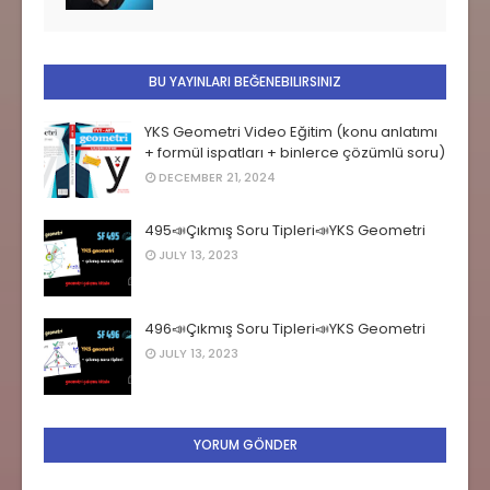
BU YAYINLARI BEĞENEBILIRSINIZ
YKS Geometri Video Eğitim (konu anlatımı
+ formül ispatları + binlerce çözümlü soru)
DECEMBER 21, 2024
495📣Çıkmış Soru Tipleri📣YKS Geometri
JULY 13, 2023
496📣Çıkmış Soru Tipleri📣YKS Geometri
JULY 13, 2023
YORUM GÖNDER