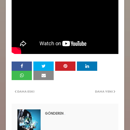
DAHA ESKI
DAHA YENI
GÖNDEREN
.