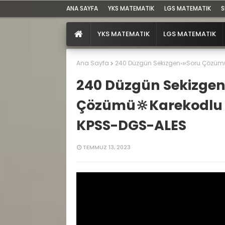
ANA SAYFA
YKS MATEMATIK
LGS MATEMATIK
S
YKS MATEMATIK
LGS MATEMATIK
Ana Sayfa
240 Düzgün Sekizgen📣Soru Çözüm
240 Düzgün Sekizgen
Çözümü🔆Karekodlu
KPSS-DGS-ALES
TEMMUZ 13, 2023