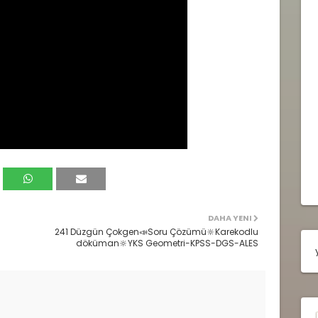
DAHA YENI
241 Düzgün Çokgen📣Soru Çözümü🔆Karekodlu
döküman🔆YKS Geometri-KPSS-DGS-ALES