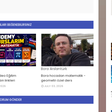
LARI BEĞENEBILIRSINIZ
Bora Arslantürk
eo Eğitim
Bora hocadan matematik -
ın linkleri
geometri özel ders
2026
JULY 03, 2026
ORUM GÖNDER