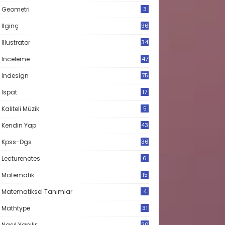
Geometri
3
Ilginç
96
Illustrator
34
Inceleme
47
Indesign
75
Ispat
17
3
Kaliteli Müzik
5
Kendin Yap
43
Kpss-Dgs
36
Lecturenotes
6
Matematik
15
9
Matematiksel Tanımlar
4
Mathtype
31
Nasıl Yapılır
20