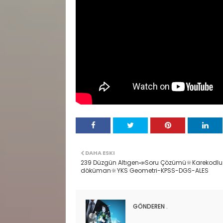
DAHA ESKI
239 Düzgün Altıgen📣Soru Çözümü🔆Karekodlu
döküman🔆YKS Geometri-KPSS-DGS-ALES
GÖNDEREN
.