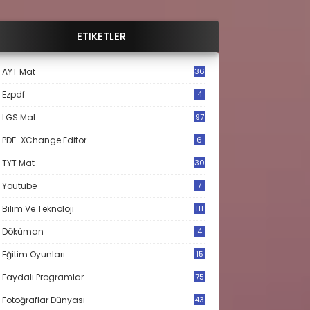
ETIKETLER
AYT Mat
36
Ezpdf
4
LGS Mat
97
PDF-XChange Editor
6
TYT Mat
30
Youtube
7
Bilim Ve Teknoloji
111
Döküman
4
Eğitim Oyunları
15
Faydalı Programlar
75
Fotoğraflar Dünyası
43