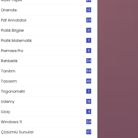
Onenote
12
Pdf Annotator
23
Pratik Bilgiler
21
Pratik Matematik
1
Premiere Pro
5
Rehberlik
34
Tanıtım
59
Tasarım
43
Trigonometri
1
Udemy
18
Uzay
4
Windows 11
34
Çözümlü Sunular
117