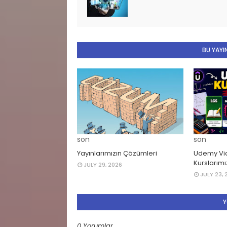
BU YAYIN
son
son
Yayınlarımızın Çözümleri
Udemy Vid
Kurslarımız
JULY 29, 2026
JULY 23, 
Y
0 Yorumlar