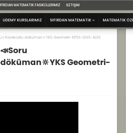
IFIRDAN MATEMATIK FASIKÜLLERIMIZ
ILETIŞIM
UDEMY KURSLARIMIZ
SIFIRDAN MATEMATIK
MATEMATIK ÖZ
ü🔆Karekodlu döküman🔆YKS Geometri-KPSS-DGS-ALES
📣Soru
 döküman🔆YKS Geometri-