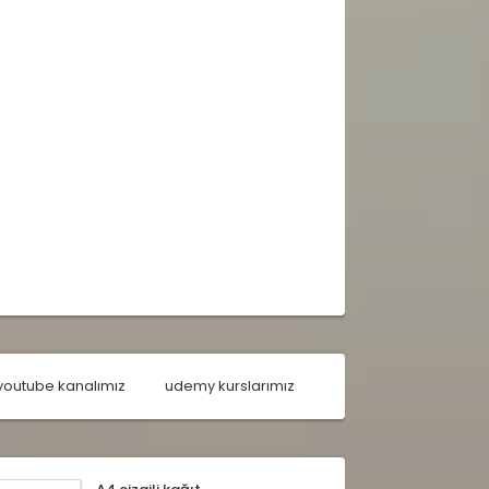
youtube kanalımız
udemy kurslarımız