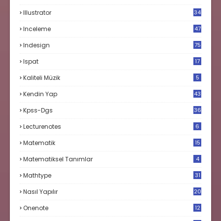
Illustrator
34
Inceleme
47
Indesign
75
Ispat
17
3
Kaliteli Müzik
5
Kendin Yap
43
Kpss-Dgs
36
Lecturenotes
6
Matematik
15
9
Matematiksel Tanımlar
4
Mathtype
31
Nasıl Yapılır
20
Onenote
12