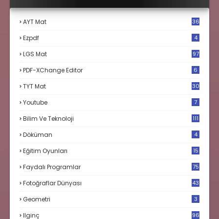
AYT Mat
36
Ezpdf
4
LGS Mat
97
PDF-XChange Editor
6
TYT Mat
30
Youtube
7
Bilim Ve Teknoloji
111
Döküman
4
Eğitim Oyunları
15
Faydalı Programlar
75
Fotoğraflar Dünyası
43
Geometri
3
Ilginç
96