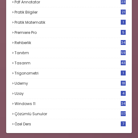
Pdf Annotator
23
Pratik Bilgiler
21
Pratik Matematik
1
Premiere Pro
5
Rehberlik
34
Tanıtım
59
Tasarım
43
Trigonometri
1
Udemy
18
Uzay
4
Windows 11
34
Çözümlü Sunular
117
Özel Ders
7