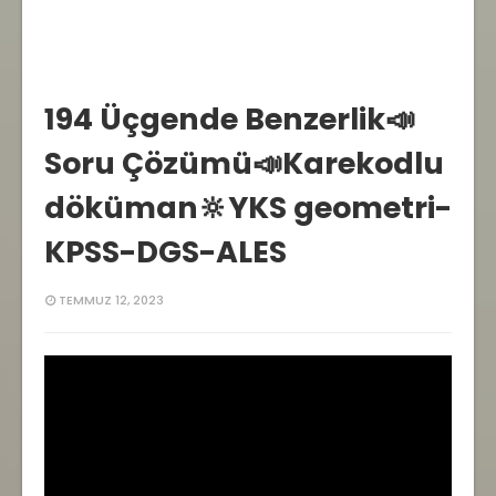
194 Üçgende Benzerlik📣
Soru Çözümü📣Karekodlu
döküman🔆YKS geometri-
KPSS-DGS-ALES
TEMMUZ 12, 2023