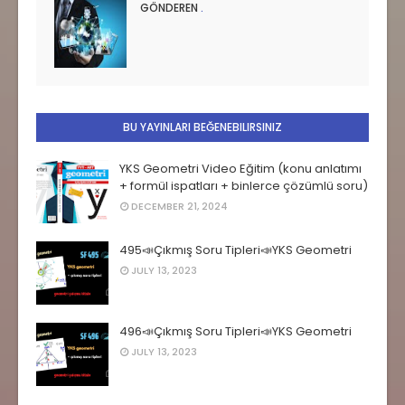
GÖNDEREN
.
BU YAYINLARI BEĞENEBILIRSINIZ
YKS Geometri Video Eğitim (konu anlatımı
+ formül ispatları + binlerce çözümlü soru)
DECEMBER 21, 2024
495📣Çıkmış Soru Tipleri📣YKS Geometri
JULY 13, 2023
496📣Çıkmış Soru Tipleri📣YKS Geometri
JULY 13, 2023