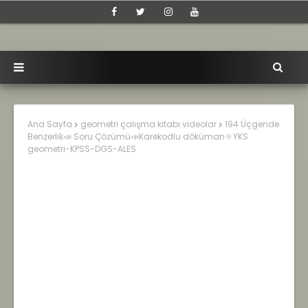
Ana Sayfa
geometri çalışma kitabı videolar
194 Üçgende
Benzerlik📣 Soru Çözümü📣Karekodlu döküman🔆YKS
geometri-KPSS-DGS-ALES