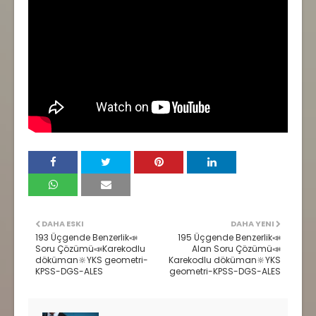
DAHA ESKI
DAHA YENI
193 Üçgende Benzerlik📣
195 Üçgende Benzerlik📣
Soru Çözümü📣Karekodlu
Alan Soru Çözümü📣
döküman🔆YKS geometri-
Karekodlu döküman🔆YKS
KPSS-DGS-ALES
geometri-KPSS-DGS-ALES