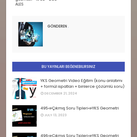
ALES
GÖNDEREN
.
BU YAYINLARI BEĞENEBILIRSINIZ
YKS Geometri Video Eğitim (konu anlatımı
+ formül ispatları + binlerce çözümlü soru)
DECEMBER 21, 2024
495📣Çıkmış Soru Tipleri📣YKS Geometri
JULY 13, 2023
496📣Çıkmış Soru Tipleri📣YKS Geometri