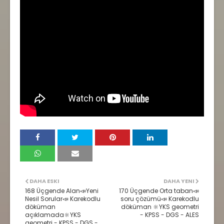
DAHA ESKI
DAHA YENI
168 Üçgende Alan📣Yeni
170 Üçgende Orta taban📣
Nesil Sorular📣 Karekodlu
soru çözümü📣 Karekodlu
döküman
döküman 🔆YKS geometri
açıklamada🔆YKS
- KPSS - DGS - ALES
geometri - KPSS - DGS -