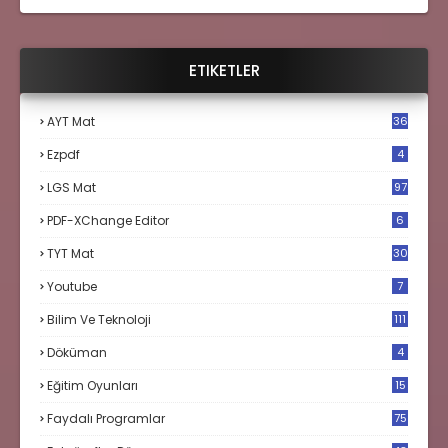
ETIKETLER
AYT Mat
36
Ezpdf
4
LGS Mat
97
PDF-XChange Editor
6
TYT Mat
30
Youtube
7
Bilim Ve Teknoloji
111
Döküman
4
Eğitim Oyunları
15
Faydalı Programlar
75