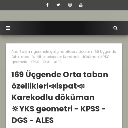
Ana Sayfa
geometri çalışma kitabı videolar
169 Üçgende
Orta taban özellikleri📣ispat📣 Karekodlu döküman 🔆YKS
geometri - KPSS - DGS - ALES
169 Üçgende Orta taban
özellikleri📣ispat📣
Karekodlu döküman
🔆YKS geometri - KPSS -
DGS - ALES