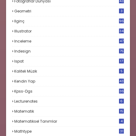
Fotoğraflar Dünyası
43
Geometri
3
Ilginç
96
Illustrator
34
Inceleme
47
Indesign
75
Ispat
17
3
Kaliteli Müzik
5
Kendin Yap
43
Kpss-Dgs
36
Lecturenotes
6
Matematik
15
9
Matematiksel Tanımlar
4
Mathtype
31