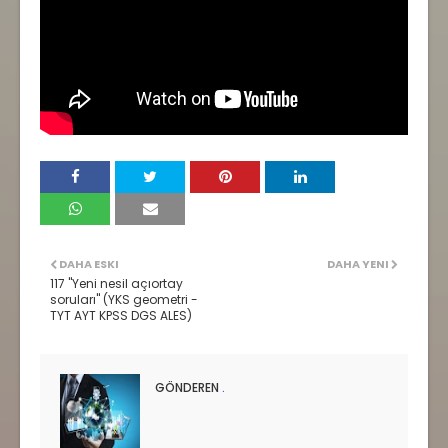
DAHA ESKI
DAHA YENI
117 "Yeni nesil açıortay
soruları" (YKS geometri -
TYT AYT KPSS DGS ALES)
GÖNDEREN
.