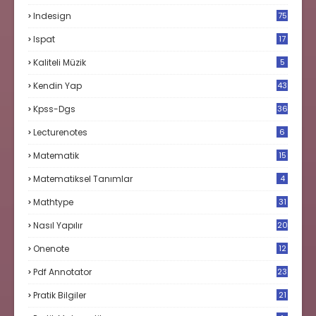
Indesign
75
Ispat
17
3
Kaliteli Müzik
5
Kendin Yap
43
Kpss-Dgs
36
Lecturenotes
6
Matematik
15
9
Matematiksel Tanımlar
4
Mathtype
31
Nasıl Yapılır
20
Onenote
12
Pdf Annotator
23
Pratik Bilgiler
21