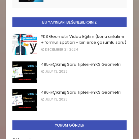
BU YAYINLARI BEĞENEBILIRSINIZ
YKS Geometri Video Eğitim (konu anlatımı
+ formül ispatları + binlerce çözümlü soru)
DECEMBER 21, 2024
495📣Çıkmış Soru Tipleri📣YKS Geometri
JULY 13, 2023
496📣Çıkmış Soru Tipleri📣YKS Geometri
JULY 13, 2023
YORUM GÖNDER