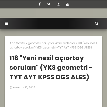
Ana Sayfa
geometri çalışma kitabı videolar
118 "Yeni nesil
açıortay soruları" (YKS geometri -TYT AYT KPSS DGS ALES)
118 "Yeni nesil açıortay
soruları" (YKS geometri -
TYT AYT KPSS DGS ALES)
TEMMUZ 12, 2023