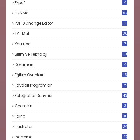
Ezpdf
4
LGS Mat
97
PDF-XChange Editor
6
TYT Mat
30
Youtube
7
Bilim Ve Teknoloji
111
Döküman
4
Eğitim Oyunları
15
Faydalı Programlar
75
Fotoğraflar Dünyası
43
Geometri
3
Ilginç
96
Illustrator
34
Inceleme
47