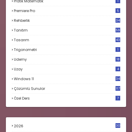
Pratik Matematik
1
Premiere Pro
5
Rehberlik
34
Tanıtım
59
Tasarım
43
Trigonometri
1
Udemy
18
Uzay
4
Windows 11
34
Çözümlü Sunular
117
Özel Ders
7
2026
30