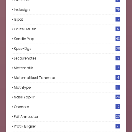
Indesign
75
Ispat
17
3
Kaliteli Müzik
5
Kendin Yap
43
Kpss-Dgs
36
Lecturenotes
6
Matematik
15
9
Matematiksel Tanımlar
4
Mathtype
31
Nasıl Yapılır
20
Onenote
12
Pdf Annotator
23
Pratik Bilgiler
21