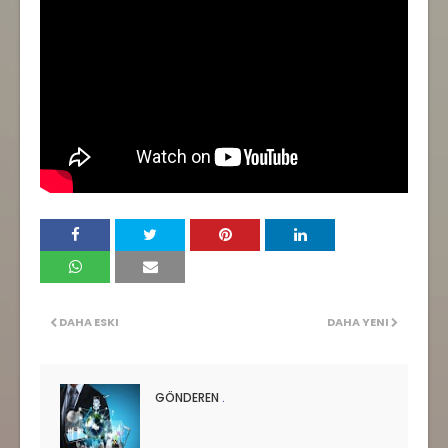
DAHA ESKI
DAHA YENI
GÖNDEREN
.