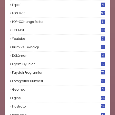
Ezpdf
4
LGS Mat
97
PDF-XChange Editor
6
TYT Mat
30
Youtube
7
Bilim Ve Teknoloji
111
Döküman
4
Eğitim Oyunları
15
Faydalı Programlar
75
Fotoğraflar Dünyası
43
Geometri
3
Ilginç
96
Illustrator
34
Inceleme
47