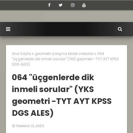
Ana Sayfa
geometri çalışma kitabı videolar
064
"üçgenlerde dik inmeli sorular" (YKS geometri -TYT AYT KPSS
DGS ALES)
064 "üçgenlerde dik
inmeli sorular" (YKS
geometri -TYT AYT KPSS
DGS ALES)
TEMMUZ 12, 2023