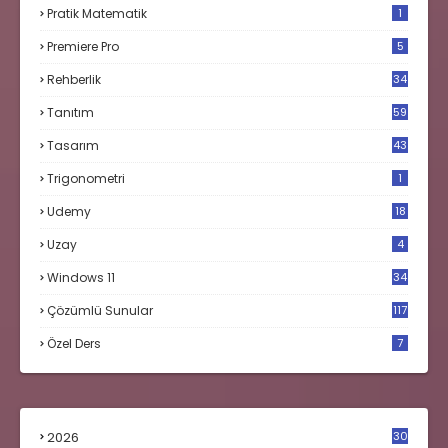
Pratik Matematik
1
Premiere Pro
5
Rehberlik
34
Tanıtım
59
Tasarım
43
Trigonometri
1
Udemy
18
Uzay
4
Windows 11
34
Çözümlü Sunular
117
Özel Ders
7
2026
30