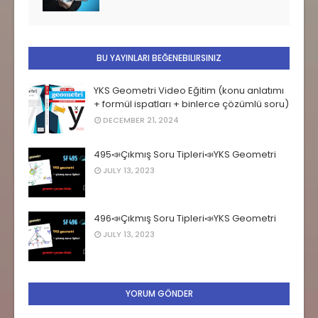
BU YAYINLARI BEĞENEBILIRSINIZ
YKS Geometri Video Eğitim (konu anlatımı
+ formül ispatları + binlerce çözümlü soru)
DECEMBER 21, 2024
495📣Çıkmış Soru Tipleri📣YKS Geometri
JULY 13, 2023
496📣Çıkmış Soru Tipleri📣YKS Geometri
JULY 13, 2023
YORUM GÖNDER