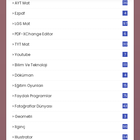
AYT Mat
36
Ezpdf
4
LGS Mat
97
PDF-XChange Editor
6
TYT Mat
30
Youtube
7
Bilim Ve Teknoloji
111
Döküman
4
Eğitim Oyunları
15
Faydalı Programlar
75
Fotoğraflar Dünyası
43
Geometri
3
Ilginç
96
Illustrator
34