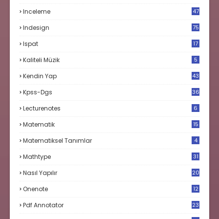
Inceleme
47
Indesign
75
Ispat
17
3
Kaliteli Müzik
5
Kendin Yap
43
Kpss-Dgs
36
Lecturenotes
6
Matematik
15
9
Matematiksel Tanımlar
4
Mathtype
31
Nasıl Yapılır
20
Onenote
12
Pdf Annotator
23