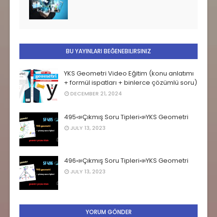
BU YAYINLARI BEĞENEBILIRSINIZ
YKS Geometri Video Eğitim (konu anlatımı
+ formül ispatları + binlerce çözümlü soru)
DECEMBER 21, 2024
495📣Çıkmış Soru Tipleri📣YKS Geometri
JULY 13, 2023
496📣Çıkmış Soru Tipleri📣YKS Geometri
JULY 13, 2023
YORUM GÖNDER