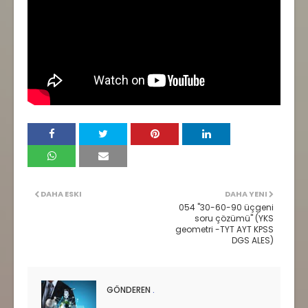
DAHA ESKI
DAHA YENI
054 "30-60-90 üçgeni
soru çözümü" (YKS
geometri -TYT AYT KPSS
DGS ALES)
GÖNDEREN
.