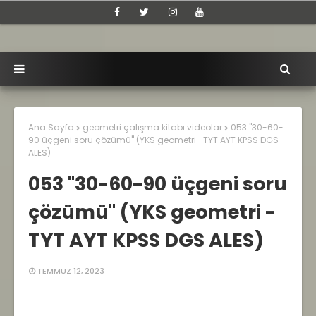
Ana Sayfa
geometri çalışma kitabı videolar
053 "30-60-
90 üçgeni soru çözümü" (YKS geometri -TYT AYT KPSS DGS
ALES)
053 "30-60-90 üçgeni soru
çözümü" (YKS geometri -
TYT AYT KPSS DGS ALES)
TEMMUZ 12, 2023