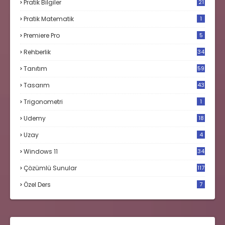
Pratik Bilgiler
21
Pratik Matematik
1
Premiere Pro
5
Rehberlik
34
Tanıtım
59
Tasarım
43
Trigonometri
1
Udemy
18
Uzay
4
Windows 11
34
Çözümlü Sunular
117
Özel Ders
7