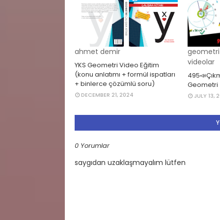
ahmet demir
geometri 
videolar
YKS Geometri Video Eğitim
(konu anlatımı + formül ispatları
495📣Çıkm
+ binlerce çözümlü soru)
Geometri
DECEMBER 21, 2024
JULY 13, 
Y
0 Yorumlar
saygıdan uzaklaşmayalım lütfen