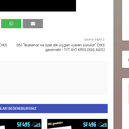
DAHA YENI
 (YKS
051 "İkizkenar ve özel dik üçgen içeren sorular" (YKS
geometri -TYT AYT KPSS DGS ALES)
LARI BEĞENEBILIRSINIZ