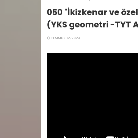
050 "İkizkenar ve öze
(YKS geometri -TYT 
TEMMUZ 12, 2023