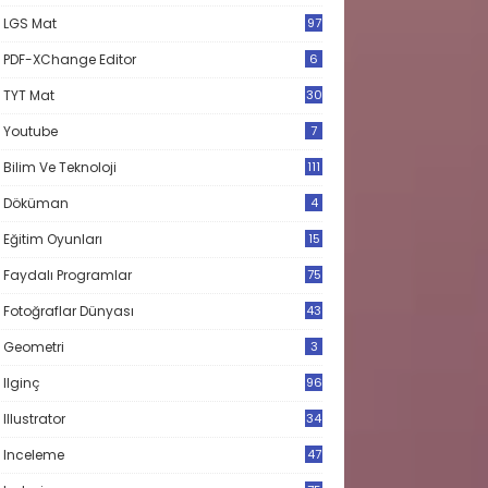
LGS Mat
97
PDF-XChange Editor
6
TYT Mat
30
Youtube
7
Bilim Ve Teknoloji
111
Döküman
4
Eğitim Oyunları
15
Faydalı Programlar
75
Fotoğraflar Dünyası
43
Geometri
3
Ilginç
96
Illustrator
34
Inceleme
47