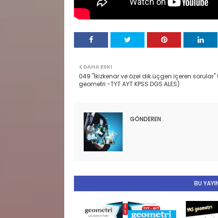
DAHA ESKI
049 "İkizkenar ve özel dik üçgen içeren sorular"
geometri -TYT AYT KPSS DGS ALES)
GÖNDEREN
.
BU YAYIN