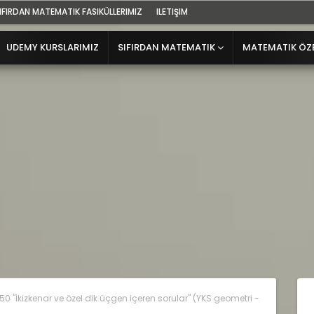
IFIRDAN MATEMATIK FASIKÜLLERIMIZ
ILETIŞIM
UDEMY KURSLARIMIZ
SIFIRDAN MATEMATIK
MATEMATIK ÖZ
50 "İkizkenar ve özel dik üçgen içeren sorular" (YKS geometri -