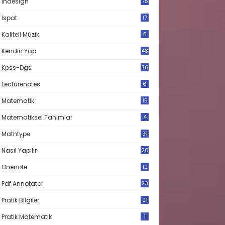
Indesign
75
Ispat
17
3
Kaliteli Müzik
5
Kendin Yap
43
Kpss-Dgs
36
Lecturenotes
6
Matematik
15
9
Matematiksel Tanımlar
4
Mathtype
31
Nasıl Yapılır
20
Onenote
12
Pdf Annotator
23
Pratik Bilgiler
21
Pratik Matematik
1