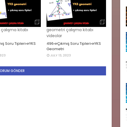
çalışma kitabı
geometri çalışma kitabı
videolar
ış Soru Tipleri📣YKS
496📣Çıkmış Soru Tipleri📣YKS
Geometri
2023
JULY 13, 2023
ORUM GÖNDER