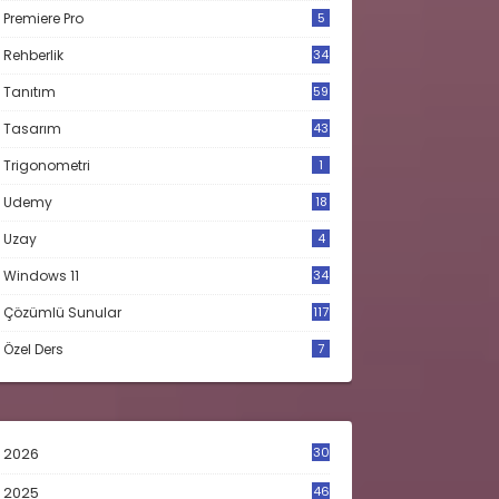
Premiere Pro
5
Rehberlik
34
Tanıtım
59
Tasarım
43
Trigonometri
1
Udemy
18
Uzay
4
Windows 11
34
Çözümlü Sunular
117
Özel Ders
7
2026
30
2025
46