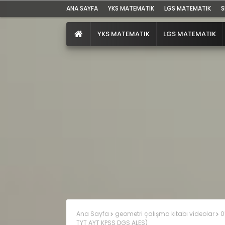
ANA SAYFA
YKS MATEMATIK
LGS MATEMATIK
S
YKS MATEMATIK
LGS MATEMATIK
Ana Sayfa
geometri çalışma kitabı videolar
0
TYT AYT KPSS DGS ALES)