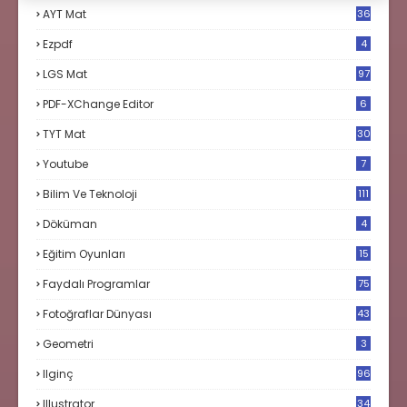
AYT Mat
36
Ezpdf
4
LGS Mat
97
PDF-XChange Editor
6
TYT Mat
30
Youtube
7
Bilim Ve Teknoloji
111
Döküman
4
Eğitim Oyunları
15
Faydalı Programlar
75
Fotoğraflar Dünyası
43
Geometri
3
Ilginç
96
Illustrator
34