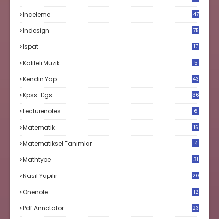
Inceleme
47
Indesign
75
Ispat
17
3
Kaliteli Müzik
5
Kendin Yap
43
Kpss-Dgs
36
Lecturenotes
6
Matematik
15
9
Matematiksel Tanımlar
4
Mathtype
31
Nasıl Yapılır
20
Onenote
12
Pdf Annotator
23