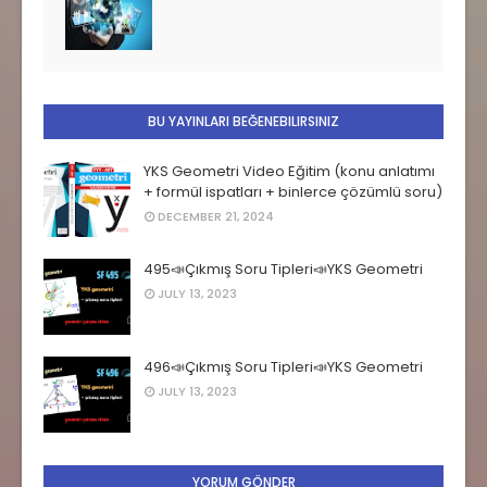
BU YAYINLARI BEĞENEBILIRSINIZ
YKS Geometri Video Eğitim (konu anlatımı
+ formül ispatları + binlerce çözümlü soru)
DECEMBER 21, 2024
495📣Çıkmış Soru Tipleri📣YKS Geometri
JULY 13, 2023
496📣Çıkmış Soru Tipleri📣YKS Geometri
JULY 13, 2023
YORUM GÖNDER