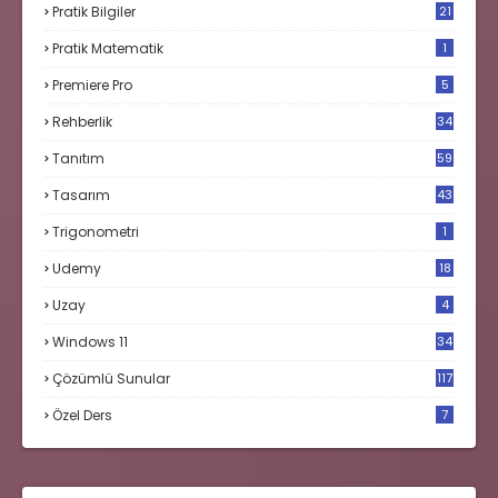
Pratik Bilgiler
21
Pratik Matematik
1
Premiere Pro
5
Rehberlik
34
Tanıtım
59
Tasarım
43
Trigonometri
1
Udemy
18
Uzay
4
Windows 11
34
Çözümlü Sunular
117
Özel Ders
7