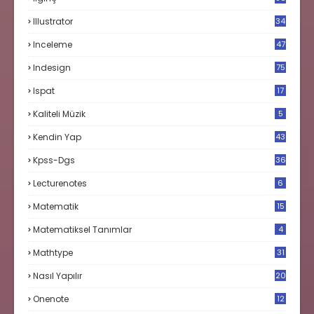
Illustrator
34
Inceleme
47
Indesign
75
Ispat
17
3
Kaliteli Müzik
5
Kendin Yap
43
Kpss-Dgs
36
Lecturenotes
6
Matematik
15
9
Matematiksel Tanımlar
4
Mathtype
31
Nasıl Yapılır
20
Onenote
12