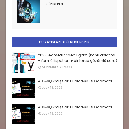
GÖNDEREN
.
BU YAYINLARI BEĞENEBILIRSINIZ
YKS Geometri Video Eğitim (konu anlatımı
+ formül ispatları + binlerce çözümlü soru)
DECEMBER 21, 2024
495📣Çıkmış Soru Tipleri📣YKS Geometri
JULY 13, 2023
496📣Çıkmış Soru Tipleri📣YKS Geometri
JULY 13, 2023