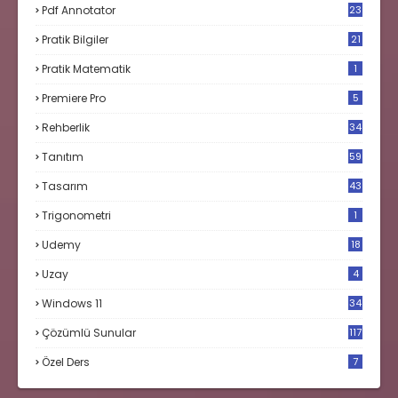
Pdf Annotator
23
Pratik Bilgiler
21
Pratik Matematik
1
Premiere Pro
5
Rehberlik
34
Tanıtım
59
Tasarım
43
Trigonometri
1
Udemy
18
Uzay
4
Windows 11
34
Çözümlü Sunular
117
Özel Ders
7