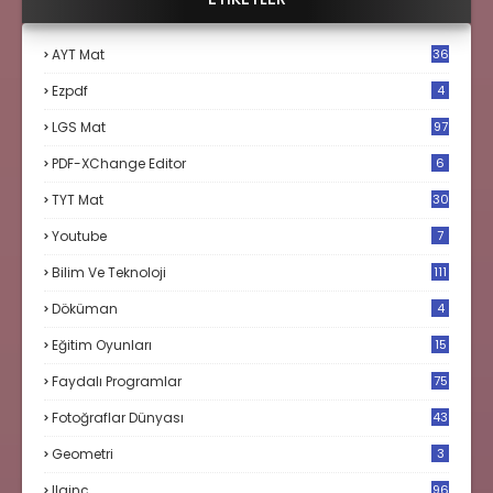
AYT Mat
36
Ezpdf
4
LGS Mat
97
PDF-XChange Editor
6
TYT Mat
30
Youtube
7
Bilim Ve Teknoloji
111
Döküman
4
Eğitim Oyunları
15
Faydalı Programlar
75
Fotoğraflar Dünyası
43
Geometri
3
Ilginç
96