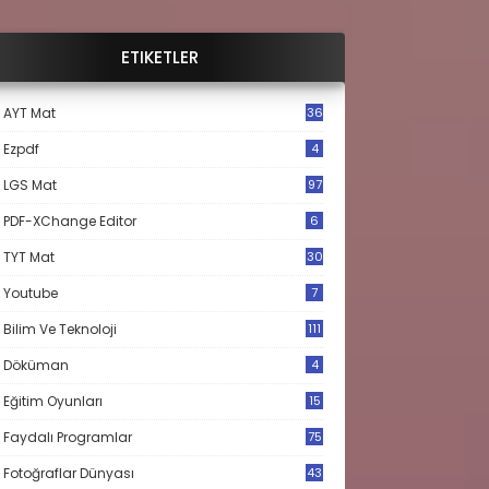
ETIKETLER
AYT Mat
36
Ezpdf
4
LGS Mat
97
PDF-XChange Editor
6
TYT Mat
30
Youtube
7
Bilim Ve Teknoloji
111
Döküman
4
Eğitim Oyunları
15
Faydalı Programlar
75
Fotoğraflar Dünyası
43