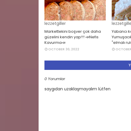
lezzetgiller
lezzetgill
Markettekini boşver çok daha
Yabancı k
güzelini kendin yap!!! 📣Nefis
Yumuşacık,
Kavurma📣
"elmalı ru
OCTOBER 30, 2022
OCTOBER 
Y
0 Yorumlar
saygıdan uzaklaşmayalım lütfen