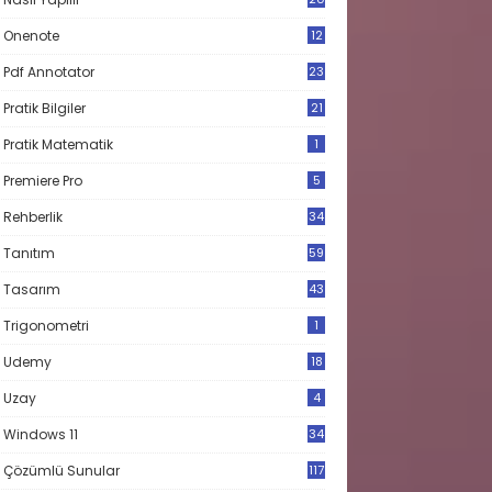
Onenote
12
Pdf Annotator
23
Pratik Bilgiler
21
Pratik Matematik
1
Premiere Pro
5
Rehberlik
34
Tanıtım
59
Tasarım
43
Trigonometri
1
Udemy
18
Uzay
4
Windows 11
34
Çözümlü Sunular
117