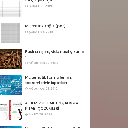
A4 çizgili kağıt
ŞUBAT 18, 2019
Milimetrik kağıt (pdf)
ŞUBAT 06, 2019
Paslı sıkışmış vida nasıl çıkarılır
?
AĞUSTOS 09, 2019
Matematik formüllerinin,
teoremlerinin ispatları
AĞUSTOS 21, 2019
A. DEMİR GEOMETRİ ÇALIŞMA
KİTABI ÇÖZÜMLERİ
MART 29, 2026