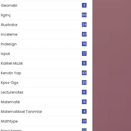
Geometri
3
Ilginç
96
Illustrator
34
Inceleme
47
Indesign
75
Ispat
17
3
Kaliteli Müzik
5
Kendin Yap
43
Kpss-Dgs
36
Lecturenotes
6
Matematik
15
9
Matematiksel Tanımlar
4
Mathtype
31
Nasıl Yapılır
20