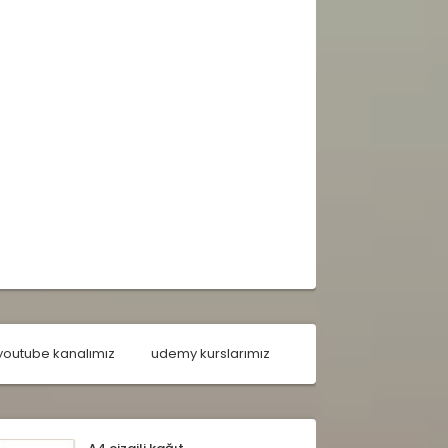
youtube kanalımız
udemy kurslarımız