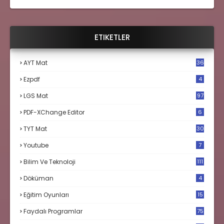
ETIKETLER
AYT Mat
36
Ezpdf
4
LGS Mat
97
PDF-XChange Editor
6
TYT Mat
30
Youtube
7
Bilim Ve Teknoloji
111
Döküman
4
Eğitim Oyunları
15
Faydalı Programlar
75