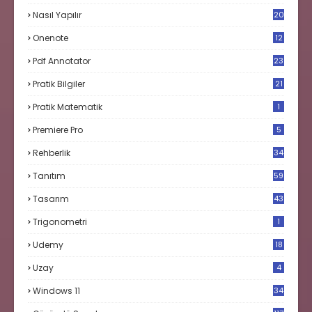
Nasıl Yapılır
20
Onenote
12
Pdf Annotator
23
Pratik Bilgiler
21
Pratik Matematik
1
Premiere Pro
5
Rehberlik
34
Tanıtım
59
Tasarım
43
Trigonometri
1
Udemy
18
Uzay
4
Windows 11
34