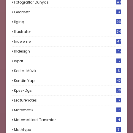
Fotoğraflar Dünyası
43
Geometri
3
Ilginç
96
Illustrator
34
Inceleme
47
Indesign
75
Ispat
17
3
Kaliteli Müzik
5
Kendin Yap
43
Kpss-Dgs
36
Lecturenotes
6
Matematik
15
9
Matematiksel Tanımlar
4
Mathtype
31