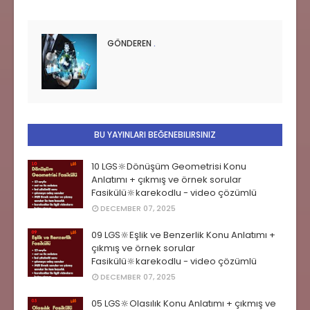
GÖNDEREN
.
BU YAYINLARI BEĞENEBILIRSINIZ
10 LGS🔆Dönüşüm Geometrisi Konu
Anlatımı + çıkmış ve örnek sorular
Fasikülü🔆karekodlu - video çözümlü
DECEMBER 07, 2025
09 LGS🔆Eşlik ve Benzerlik Konu Anlatımı +
çıkmış ve örnek sorular
Fasikülü🔆karekodlu - video çözümlü
DECEMBER 07, 2025
05 LGS🔆Olasılık Konu Anlatımı + çıkmış ve