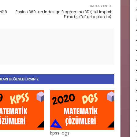
DAHA YENI
2018
Fusion 360 tan Indesign Programına 3D Şekil import
Etme (şeffaf arka plan ile)
LARI BEĞENEBILIRSINIZ
kpss-dgs