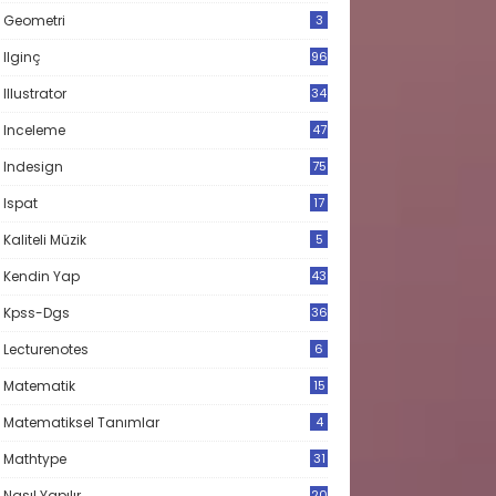
Geometri
3
Ilginç
96
Illustrator
34
Inceleme
47
Indesign
75
Ispat
17
3
Kaliteli Müzik
5
Kendin Yap
43
Kpss-Dgs
36
Lecturenotes
6
Matematik
15
9
Matematiksel Tanımlar
4
Mathtype
31
Nasıl Yapılır
20