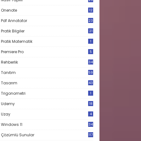
Onenote
12
Pdf Annotator
23
Pratik Bilgiler
21
Pratik Matematik
1
Premiere Pro
5
Rehberlik
34
Tanıtım
59
Tasarım
43
Trigonometri
1
Udemy
18
Uzay
4
Windows 11
34
Çözümlü Sunular
117