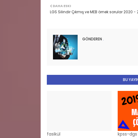
DAHA ESKI
LGS Silindir Çıkmış ve MEB örnek sorular 2020 - 
GÖNDEREN
.
BU YAYIN
fasikül
kpss-dgs