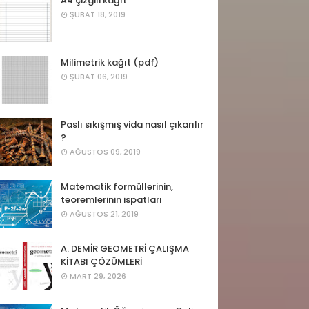
A4 çizgili kağıt
ŞUBAT 18, 2019
Milimetrik kağıt (pdf)
ŞUBAT 06, 2019
Paslı sıkışmış vida nasıl çıkarılır
?
AĞUSTOS 09, 2019
Matematik formüllerinin,
teoremlerinin ispatları
AĞUSTOS 21, 2019
A. DEMİR GEOMETRİ ÇALIŞMA
KİTABI ÇÖZÜMLERİ
MART 29, 2026