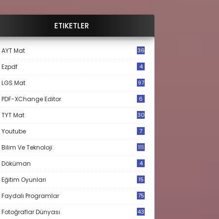
ETIKETLER
AYT Mat
36
Ezpdf
4
LGS Mat
97
PDF-XChange Editor
6
TYT Mat
30
Youtube
7
Bilim Ve Teknoloji
111
Döküman
4
Eğitim Oyunları
15
Faydalı Programlar
75
Fotoğraflar Dünyası
43