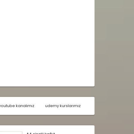
youtube kanalımız
udemy kurslarımız