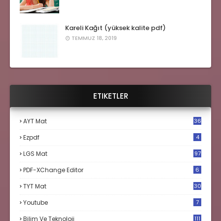
Kareli Kağıt (yüksek kalite pdf)
TEMMUZ 18, 2019
ETIKETLER
AYT Mat
36
Ezpdf
4
LGS Mat
97
PDF-XChange Editor
6
TYT Mat
30
Youtube
7
Bilim Ve Teknoloji
111