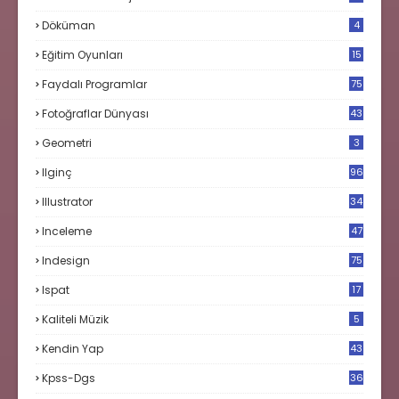
Döküman
4
Eğitim Oyunları
15
Faydalı Programlar
75
Fotoğraflar Dünyası
43
Geometri
3
Ilginç
96
Illustrator
34
Inceleme
47
Indesign
75
Ispat
17
3
Kaliteli Müzik
5
Kendin Yap
43
Kpss-Dgs
36