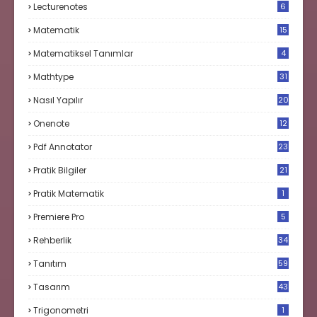
Lecturenotes
6
Matematik
15
9
Matematiksel Tanımlar
4
Mathtype
31
Nasıl Yapılır
20
Onenote
12
Pdf Annotator
23
Pratik Bilgiler
21
Pratik Matematik
1
Premiere Pro
5
Rehberlik
34
Tanıtım
59
Tasarım
43
Trigonometri
1