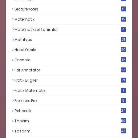
Lecturenotes
6
Matematik
15
9
Matematiksel Tanımlar
4
Mathtype
31
Nasıl Yapılır
20
Onenote
12
Pdf Annotator
23
Pratik Bilgiler
21
Pratik Matematik
1
Premiere Pro
5
Rehberlik
34
Tanıtım
59
Tasarım
43