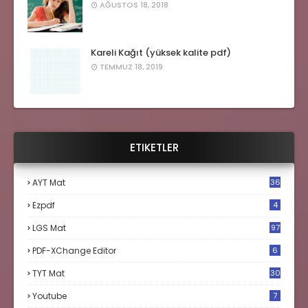
AĞUSTOS 18, 2018
Kareli Kağıt (yüksek kalite pdf)
TEMMUZ 18, 2019
ETIKETLER
AYT Mat
36
Ezpdf
4
LGS Mat
97
PDF-XChange Editor
6
TYT Mat
30
Youtube
7