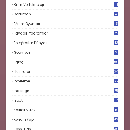
Bilim Ve Teknoloji
111
Döküman
4
Eğitim Oyunları
15
Faydalı Programlar
75
Fotoğraflar Dünyası
43
Geometri
3
Ilginç
96
Illustrator
34
Inceleme
47
Indesign
75
Ispat
17
3
Kaliteli Müzik
5
Kendin Yap
43
Kpss-Dgs
36