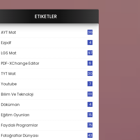
ETIKETLER
AYT Mat
36
Ezpdf
4
LGS Mat
97
PDF-XChange Editor
6
TYT Mat
30
Youtube
7
Bilim Ve Teknoloji
111
Döküman
4
Eğitim Oyunları
15
Faydalı Programlar
75
Fotoğraflar Dünyası
43