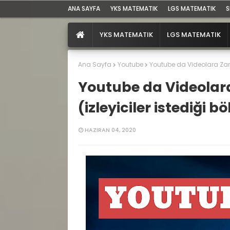
ANA SAYFA
YKS MATEMATIK
LGS MATEMATIK
S
YKS MATEMATIK
LGS MATEMATIK
Ana Sayfa
Youtube
Youtube da Videolara Zama
Youtube da Videola
(izleyiciler istediği 
HAZIRAN 04, 2020