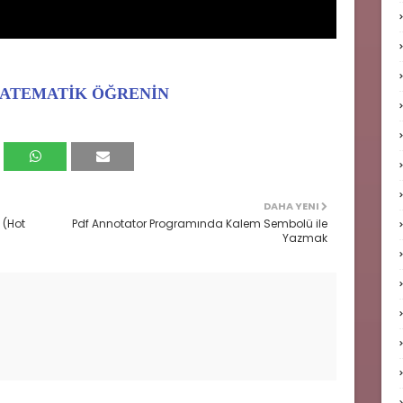
MATEMATİK ÖĞRENİN
DAHA YENI
 (Hot
Pdf Annotator Programında Kalem Sembolü ile
Yazmak