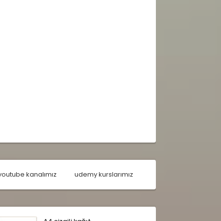
youtube kanalımız
udemy kurslarımız