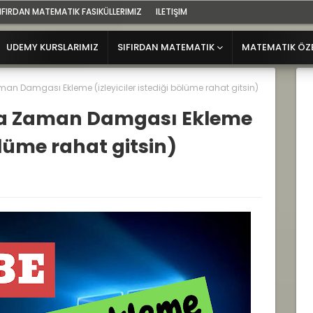
IFIRDAN MATEMATIK FASIKÜLLERIMIZ
ILETIŞIM
UDEMY KURSLARIMIZ
SIFIRDAN MATEMATIK
MATEMATIK ÖZ
n Damgası Ekleme (izleyiciler istediği bölüme rahat gitsin)
ra Zaman Damgası Ekleme
bölüme rahat gitsin)