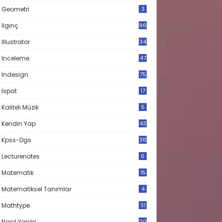
Geometri
3
Ilginç
96
Illustrator
34
Inceleme
47
Indesign
75
Ispat
17
3
Kaliteli Müzik
5
Kendin Yap
43
Kpss-Dgs
36
Lecturenotes
6
Matematik
15
9
Matematiksel Tanımlar
4
Mathtype
31
Nasıl Yapılır
20