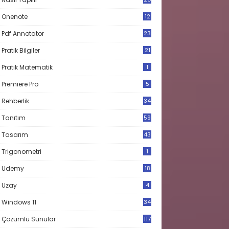
Onenote
12
Pdf Annotator
23
Pratik Bilgiler
21
Pratik Matematik
1
Premiere Pro
5
Rehberlik
34
Tanıtım
59
Tasarım
43
Trigonometri
1
Udemy
18
Uzay
4
Windows 11
34
Çözümlü Sunular
117