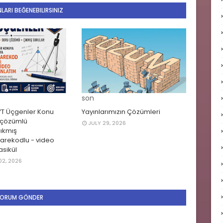
LARI BEĞENEBILIRSINIZ
son
YT Üçgenler Konu
Yayınlarımızın Çözümleri
çözümlü
JULY 29, 2026
çıkmış
karekodlu - video
asikül
2, 2026
ORUM GÖNDER