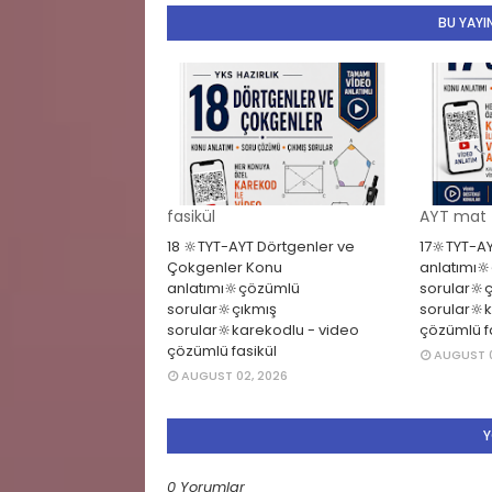
BU YAYIN
fasikül
AYT mat
18 🔆TYT-AYT Dörtgenler ve
17🔆TYT-A
Çokgenler Konu
anlatımı
anlatımı🔆çözümlü
sorular🔆
sorular🔆çıkmış
sorular🔆
sorular🔆karekodlu - video
çözümlü f
çözümlü fasikül
AUGUST 0
AUGUST 02, 2026
Y
0 Yorumlar