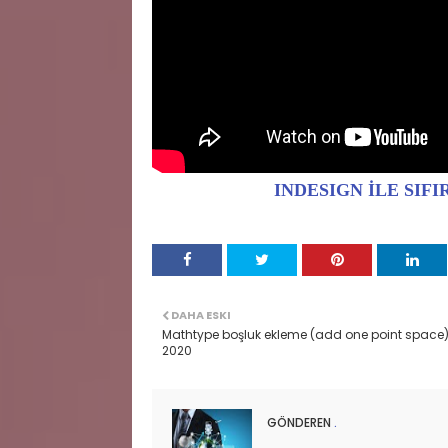
INDESIGN İLE SIF
DAHA ESKI
Mathtype boşluk ekleme (add one point space
2020
GÖNDEREN
.