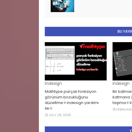
BU YAYIN
indesign
indesign
Mathtype parçalı fonksiyon
Bir katman
görünüm bozukluğunu
katmana 2
düzeltme🔆indesign yardımı
taşıma🔆I
ile🔆
FEBRUARY
JULY 29, 2025
Y