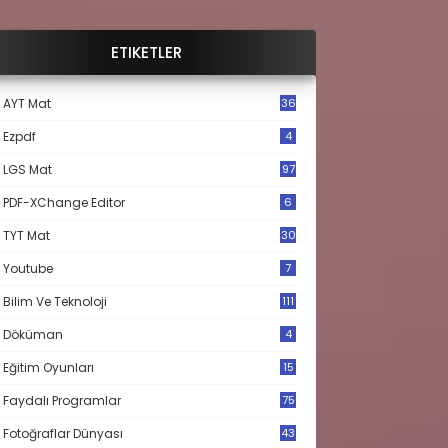
ETIKETLER
AYT Mat
36
Ezpdf
4
LGS Mat
97
PDF-XChange Editor
6
TYT Mat
30
Youtube
7
Bilim Ve Teknoloji
111
Döküman
4
Eğitim Oyunları
15
Faydalı Programlar
75
Fotoğraflar Dünyası
43