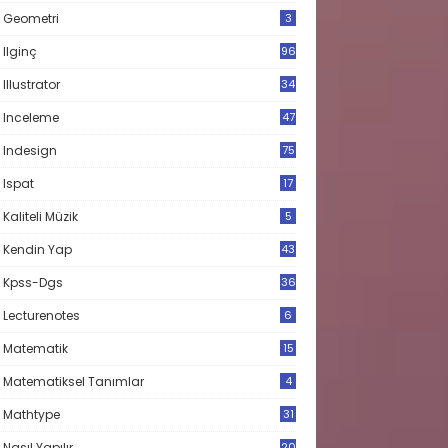
Geometri
3
Ilginç
96
Illustrator
34
Inceleme
47
Indesign
75
Ispat
17
3
Kaliteli Müzik
5
Kendin Yap
43
Kpss-Dgs
36
Lecturenotes
6
Matematik
15
9
Matematiksel Tanımlar
4
Mathtype
31
Nasıl Yapılır
20