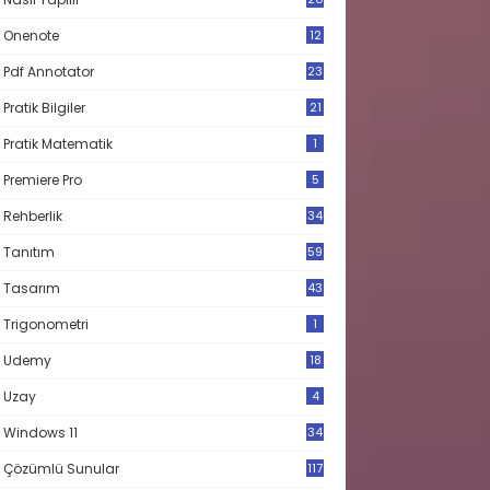
Onenote
12
Pdf Annotator
23
Pratik Bilgiler
21
Pratik Matematik
1
Premiere Pro
5
Rehberlik
34
Tanıtım
59
Tasarım
43
Trigonometri
1
Udemy
18
Uzay
4
Windows 11
34
Çözümlü Sunular
117