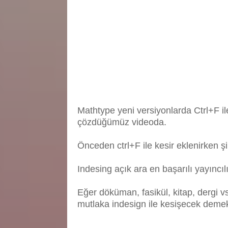
Mathtype yeni versiyonlarda Ctrl+F il
çözdüğümüz videoda.
Önceden ctrl+F ile kesir eklenirken ş
Indesing açık ara en başarılı yayıncıl
Eğer döküman, fasikül, kitap, dergi v
mutlaka indesign ile kesişecek demekt