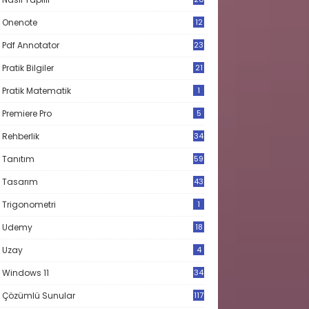
Onenote
12
Pdf Annotator
23
Pratik Bilgiler
21
Pratik Matematik
1
Premiere Pro
5
Rehberlik
34
Tanıtım
59
Tasarım
43
Trigonometri
1
Udemy
18
Uzay
4
Windows 11
34
Çözümlü Sunular
117