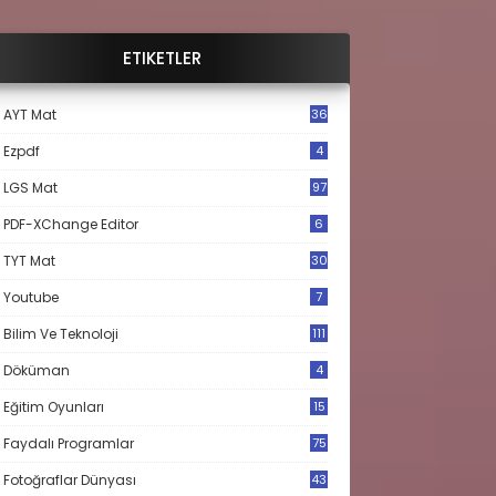
ETIKETLER
AYT Mat
36
Ezpdf
4
LGS Mat
97
PDF-XChange Editor
6
TYT Mat
30
Youtube
7
Bilim Ve Teknoloji
111
Döküman
4
Eğitim Oyunları
15
Faydalı Programlar
75
Fotoğraflar Dünyası
43