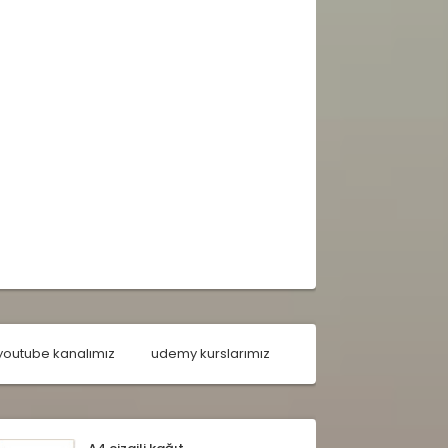
youtube kanalımız
udemy kurslarımız