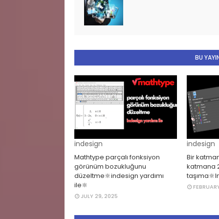
BU YAYIN
indesign
indesign
Mathtype parçalı fonksiyon
Bir katman
görünüm bozukluğunu
katmana 2
düzeltme🔆indesign yardımı
taşıma🔆I
ile🔆
FEBRUARY
JULY 29, 2025