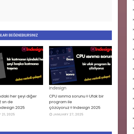
LARI BEĞENEBILIRSINIZ
indesign
daki her şeyi diğer
CPU ısınma sorunu🔆Ufak bir
 sn de
program ile
ndesign 2025
çözüyoruz🔆Indesign 2025
 21, 2025
JANUARY 27, 2025