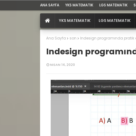
ANA SAYFA
YKS MATEMATIK
LGS MATEMATIK
S
YKS MATEMATIK
LGS MATEMATIK
Ana Sayfa
son
Indesign programında pratik 
Indesign programınd
NISAN 14, 2020