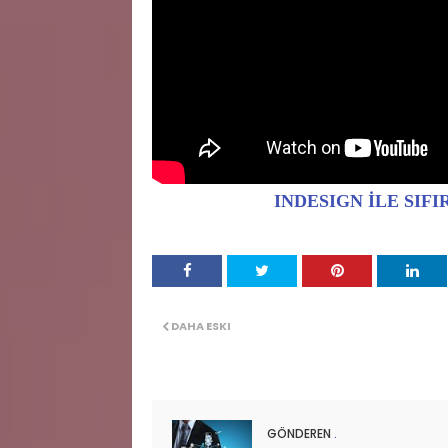
INDESIGN İLE SIF
DAHA ESKI
GÖNDEREN
.