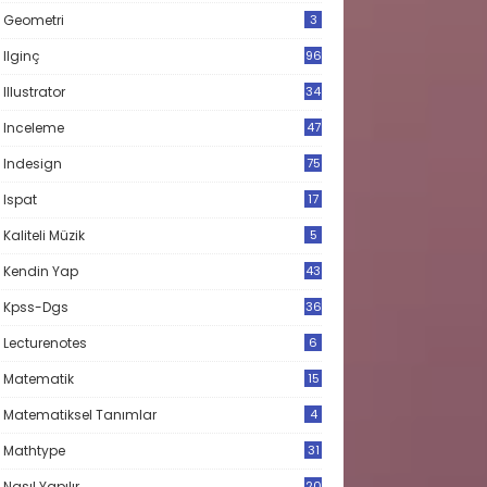
Geometri
3
Ilginç
96
Illustrator
34
Inceleme
47
Indesign
75
Ispat
17
3
Kaliteli Müzik
5
Kendin Yap
43
Kpss-Dgs
36
Lecturenotes
6
Matematik
15
9
Matematiksel Tanımlar
4
Mathtype
31
Nasıl Yapılır
20