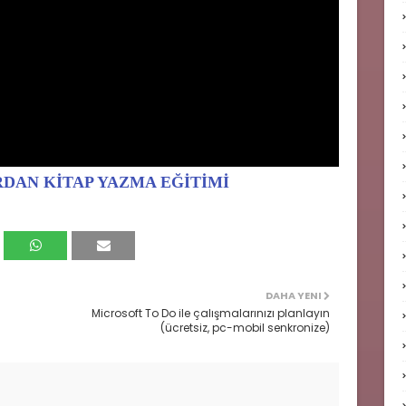
IRDAN KİTAP YAZMA EĞİTİMİ
DAHA YENI
Microsoft To Do ile çalışmalarınızı planlayın
(ücretsiz, pc-mobil senkronize)