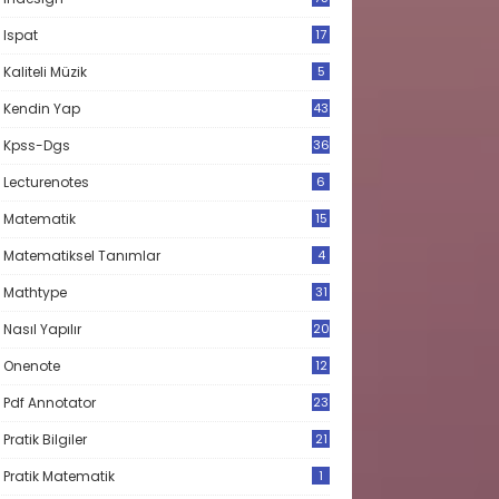
Ispat
17
3
Kaliteli Müzik
5
Kendin Yap
43
Kpss-Dgs
36
Lecturenotes
6
Matematik
15
9
Matematiksel Tanımlar
4
Mathtype
31
Nasıl Yapılır
20
Onenote
12
Pdf Annotator
23
Pratik Bilgiler
21
Pratik Matematik
1