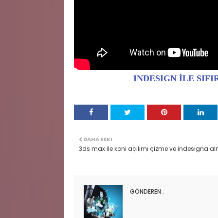
INDESIGN İLE SIF
DAHA ESKI
3ds max ile koni açılımı çizme ve indesigna a
GÖNDEREN
.