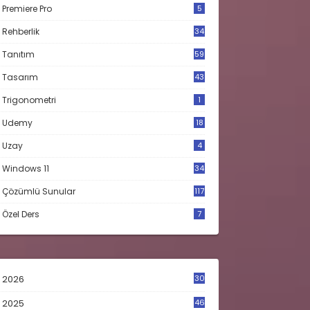
Premiere Pro
5
Rehberlik
34
Tanıtım
59
Tasarım
43
Trigonometri
1
Udemy
18
Uzay
4
Windows 11
34
Çözümlü Sunular
117
Özel Ders
7
2026
30
2025
46