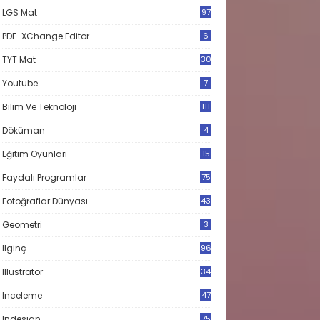
LGS Mat
97
PDF-XChange Editor
6
TYT Mat
30
Youtube
7
Bilim Ve Teknoloji
111
Döküman
4
Eğitim Oyunları
15
Faydalı Programlar
75
Fotoğraflar Dünyası
43
Geometri
3
Ilginç
96
Illustrator
34
Inceleme
47
Indesign
75