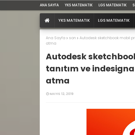
ANA SAYFA
YKS MATEMATIK
LGS MATEMATIK
S
YKS MATEMATIK
LGS MATEMATIK
Ana Sayfa
son
Autodesk sketchbook mobil pr
atma
Autodesk sketchbook
tanıtım ve indesigna
atma
MAYIS 12, 2019