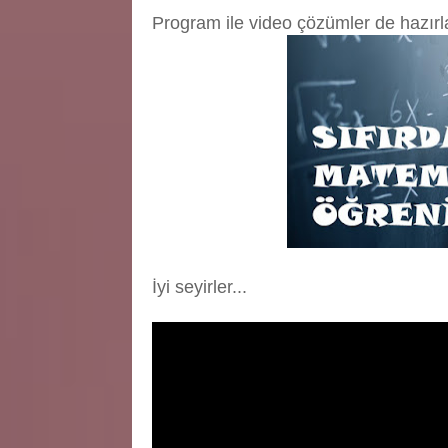
Program ile video çözümler de hazırla
İyi seyirler...