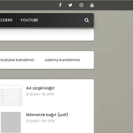
ELDERS
YOUTUBE
youtube kanalımız
udemy kurslarımız
A4 çizgili kağıt
ŞUBAT 18, 2019
Milimetrik kağıt (pdf)
ŞUBAT 06, 2019