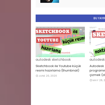
BU YAYIN
autodesk sketchbook
autodesk
Sketchbook ile Youtube küçük
Autodesk
resmi hazırlama (thumbnail)
programın
çizmek (d
JUNE 20, 2020
MAY 28, 