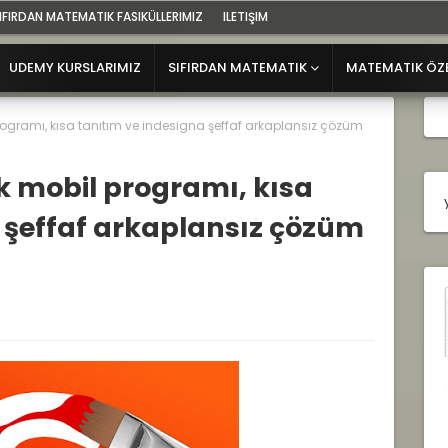
IFIRDAN MATEMATIK FASIKÜLLERIMIZ
ILETIŞIM
UDEMY KURSLARIMIZ
SIFIRDAN MATEMATIK
MATEMATIK ÖZ
ogramı, kısa tanıtım ve indesigna şeffaf arkaplansız çözüm
 mobil programı, kısa
 şeffaf arkaplansız çözüm