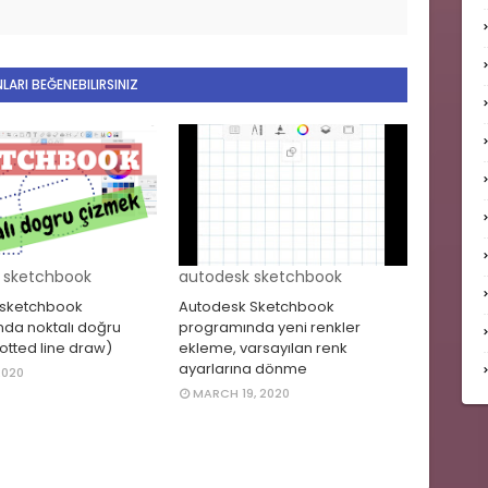
LARI BEĞENEBILIRSINIZ
 sketchbook
autodesk sketchbook
 sketchbook
Autodesk Sketchbook
da noktalı doğru
programında yeni renkler
otted line draw)
ekleme, varsayılan renk
ayarlarına dönme
2020
MARCH 19, 2020