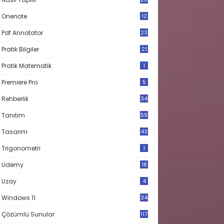
Onenote
12
Pdf Annotator
23
Pratik Bilgiler
21
Pratik Matematik
1
Premiere Pro
5
Rehberlik
34
Tanıtım
59
Tasarım
43
Trigonometri
1
Udemy
18
Uzay
4
Windows 11
34
Çözümlü Sunular
117