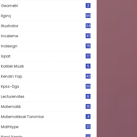
Geometri
3
Ilginç
96
Illustrator
34
Inceleme
47
Indesign
75
Ispat
17
3
Kaliteli Müzik
5
Kendin Yap
43
Kpss-Dgs
36
Lecturenotes
6
Matematik
15
9
Matematiksel Tanımlar
4
Mathtype
31
Nasıl Yapılır
20