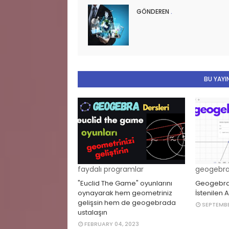
GÖNDEREN
.
BU YAYIN
faydalı programlar
geogebr
"Euclid The Game" oyunlarını
Geogebra
oynayarak hem geometriniz
İstenilen 
gelişsin hem de geogebrada
SEPTEMBE
ustalaşın
FEBRUARY 04, 2023