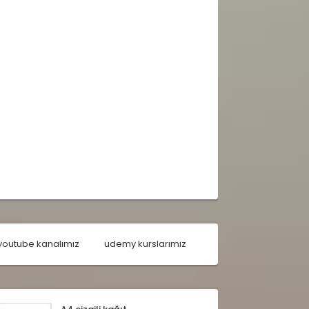
youtube kanalımız
udemy kurslarımız