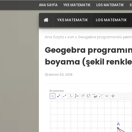
ANA SAYFA
YKS MATEMATIK
LGS MATEMATIK
S
YKS MATEMATIK
LGS MATEMATIK
Ana Sayfa
son
Geogebra programında şeklin 
Geogebra programınd
boyama (şekil renkl
NISAN 03, 2019