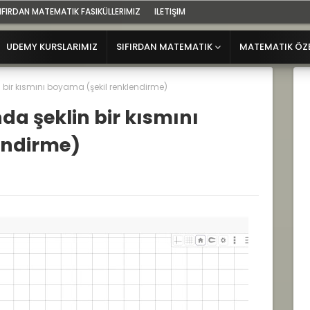
IFIRDAN MATEMATIK FASIKÜLLERIMIZ
ILETIŞIM
UDEMY KURSLARIMIZ
SIFIRDAN MATEMATIK
MATEMATIK ÖZ
bir kısmını boyama (şekil renklendirme)
a şeklin bir kısmını
endirme)