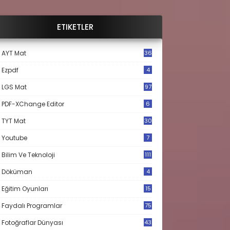
ETIKETLER
AYT Mat
36
Ezpdf
4
LGS Mat
97
PDF-XChange Editor
6
TYT Mat
30
Youtube
7
Bilim Ve Teknoloji
111
Döküman
4
Eğitim Oyunları
15
Faydalı Programlar
75
Fotoğraflar Dünyası
43