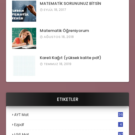
MATEMATİK SORUNUNUZ BİTSİN
EYLÜL 18, 2017
Matematik Öğreniyorum
AĞUSTOS 18, 2018
Kareli Kağıt (yüksek kalite pdf)
TEMMUZ 18, 2019
ETIKETLER
AYT Mat
36
Ezpdf
4
LGS Mat
97