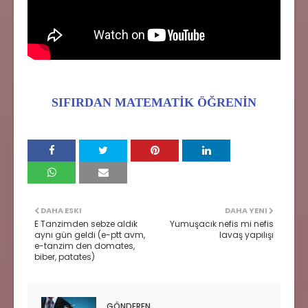
SIFIRDAN MATEMATİK ÖĞRENİN
DAHA ESKI
DAHA YENI
E Tanzimden sebze aldık
Yumuşacık nefis mi nefis
aynı gün geldi (e-ptt avm,
lavaş yapılışı
e-tanzim den domates,
biber, patates)
GÖNDEREN
.