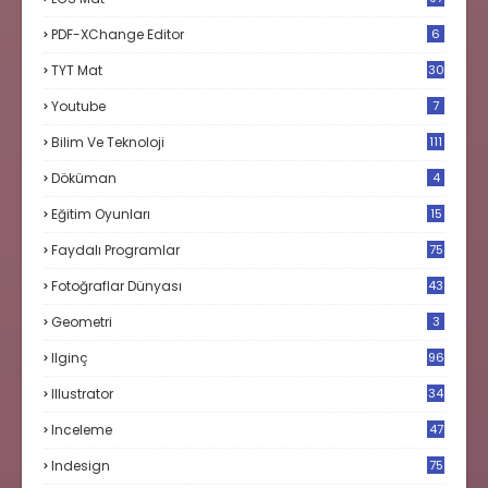
PDF-XChange Editor
6
TYT Mat
30
Youtube
7
Bilim Ve Teknoloji
111
Döküman
4
Eğitim Oyunları
15
Faydalı Programlar
75
Fotoğraflar Dünyası
43
Geometri
3
Ilginç
96
Illustrator
34
Inceleme
47
Indesign
75