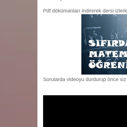
Pdf dökümanları indirerek dersi izlerk
Sorularda videoyu durdurup önce siz