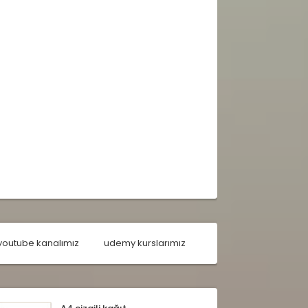
youtube kanalımız
udemy kurslarımız