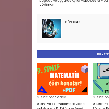
Doğruda ve Üçgende Açılar Video Dersler + pdf
döküman
GÖNDEREN
.
BU YAYIN
9. sınıf mat video
9. sınıf 
9. sınıf ve TYT matematik video
9. Sınıf T
anlatım + pdf döküman (yeni
Eğitim + 