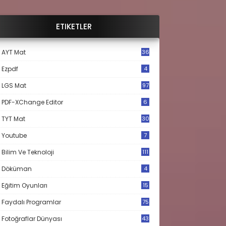
ETIKETLER
AYT Mat
36
Ezpdf
4
LGS Mat
97
PDF-XChange Editor
6
TYT Mat
30
Youtube
7
Bilim Ve Teknoloji
111
Döküman
4
Eğitim Oyunları
15
Faydalı Programlar
75
Fotoğraflar Dünyası
43