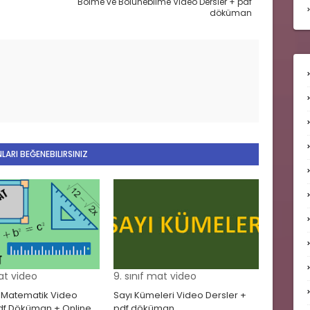
Bölme ve Bölünebilme Video Dersler + pdf
döküman
LARI BEĞENEBILIRSINIZ
mat video
9. sınıf mat video
YT Matematik Video
Sayı Kümeleri Video Dersler +
Pdf Döküman + Online
pdf döküman