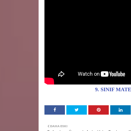
9. SINIF MA
DAHA ESKI