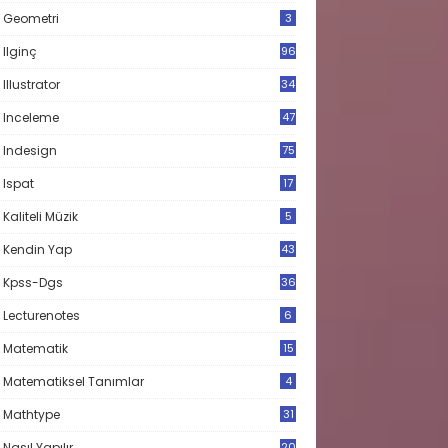
Geometri
3
Ilginç
96
Illustrator
34
Inceleme
47
Indesign
75
Ispat
17
3
Kaliteli Müzik
5
Kendin Yap
43
Kpss-Dgs
36
Lecturenotes
6
Matematik
15
9
Matematiksel Tanımlar
4
Mathtype
31
Nasıl Yapılır
20