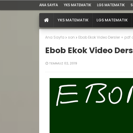
ANA SAYFA
YKS MATEMATIK
LGS MATEMATIK
S
YKS MATEMATIK
LGS MATEMATIK
Ana Sayfa
son
Ebob Ekok Video Dersler + pd
Ebob Ekok Video Der
TEMMUZ 02, 2019