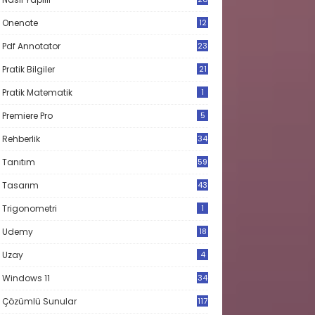
Onenote
12
Pdf Annotator
23
Pratik Bilgiler
21
Pratik Matematik
1
Premiere Pro
5
Rehberlik
34
Tanıtım
59
Tasarım
43
Trigonometri
1
Udemy
18
Uzay
4
Windows 11
34
Çözümlü Sunular
117