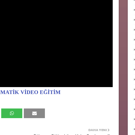
TEMATİK VİDEO EĞİTİM
DAHA YENI