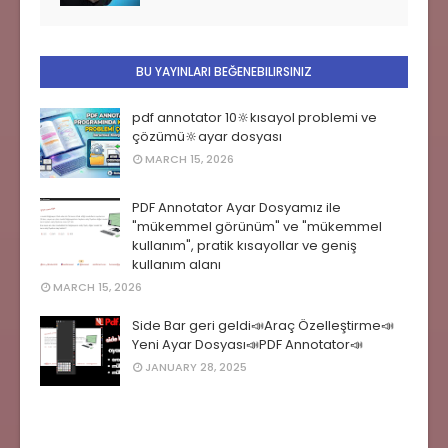
BU YAYINLARI BEĞENEBILIRSINIZ
pdf annotator 10🔆kısayol problemi ve
çözümü🔆ayar dosyası
MARCH 15, 2026
PDF Annotator Ayar Dosyamız ile
"mükemmel görünüm" ve "mükemmel
kullanım", pratik kısayollar ve geniş
kullanım alanı
MARCH 15, 2026
Side Bar geri geldi📣Araç Özelleştirme📣
Yeni Ayar Dosyası📣PDF Annotator📣
JANUARY 28, 2025