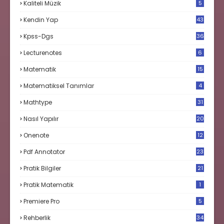
Kaliteli Müzik
5
Kendin Yap
43
Kpss-Dgs
36
Lecturenotes
6
Matematik
15
9
Matematiksel Tanımlar
4
Mathtype
31
Nasıl Yapılır
20
Onenote
12
Pdf Annotator
23
Pratik Bilgiler
21
Pratik Matematik
1
Premiere Pro
5
Rehberlik
34