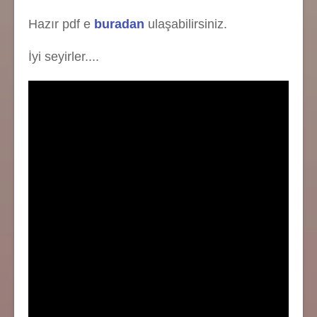
Hazır pdf e
buradan
ulaşabilirsiniz.
İyi seyirler....