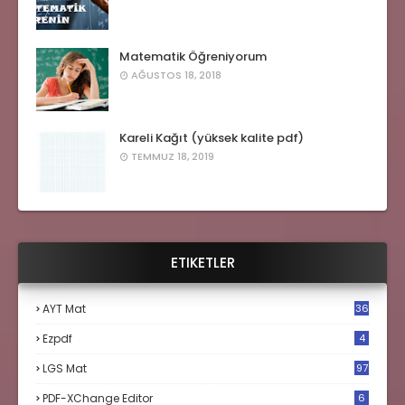
Matematik Öğreniyorum
AĞUSTOS 18, 2018
Kareli Kağıt (yüksek kalite pdf)
TEMMUZ 18, 2019
ETIKETLER
AYT Mat
36
Ezpdf
4
LGS Mat
97
PDF-XChange Editor
6