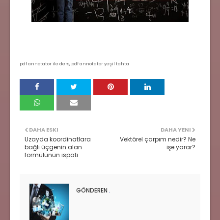
pdf annotator ile ders, pdf annotator yeşil tahta
DAHA ESKI
DAHA YENI
Uzayda koordinatlara
Vektörel çarpım nedir? Ne
bağlı üçgenin alan
işe yarar?
formülünün ispatı
GÖNDEREN
.