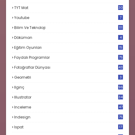
TYT Mat
30
Youtube
7
Bilim Ve Teknoloji
111
Döküman
4
Eğitim Oyunları
15
Faydalı Programlar
75
Fotoğraflar Dünyası
43
Geometri
3
Ilginç
96
Illustrator
34
Inceleme
47
Indesign
75
Ispat
17
3