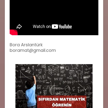
Bora Arslantürk
boramat@gmail.com