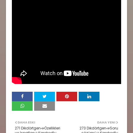
DAHA ESKI
DAHA YENI
271 Dikdörtgen📣Özellikleri
273 Dikdörtgen📣Soru
ve İspatları🔆Karekodlu
çözümü🔆Karekodlu