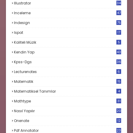
Illustrator
34
Inceleme
47
Indesign
75
Ispat
17
3
Kaliteli Müzik
5
Kendin Yap
43
Kpss-Dgs
36
Lecturenotes
6
Matematik
15
9
Matematiksel Tanımlar
4
Mathtype
31
Nasıl Yapılır
20
Onenote
12
Pdf Annotator
23