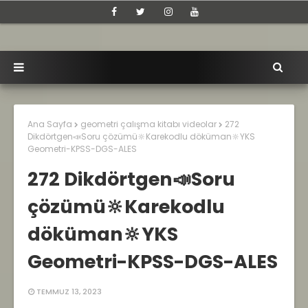
Ana Sayfa
geometri çalışma kitabı videolar
272
Dikdörtgen📣Soru çözümü🔆Karekodlu döküman🔆YKS
Geometri-KPSS-DGS-ALES
272 Dikdörtgen📣Soru
çözümü🔆Karekodlu
döküman🔆YKS
Geometri-KPSS-DGS-ALES
TEMMUZ 13, 2023