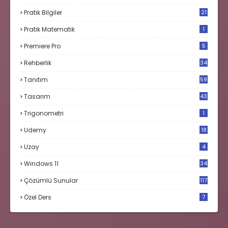
Pratik Bilgiler
21
Pratik Matematik
1
Premiere Pro
5
Rehberlik
34
Tanıtım
59
Tasarım
43
Trigonometri
1
Udemy
18
Uzay
4
Windows 11
34
Çözümlü Sunular
117
Özel Ders
7