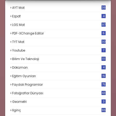
AYT Mat
36
Ezpdf
4
LGS Mat
97
PDF-XChange Editor
6
TYT Mat
30
Youtube
7
Bilim Ve Teknoloji
111
Döküman
4
Eğitim Oyunları
15
Faydalı Programlar
75
Fotoğraflar Dünyası
43
Geometri
3
Ilginç
96