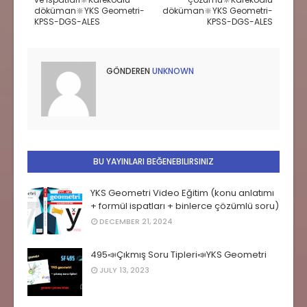
döküman🔆YKS Geometri-
döküman🔆YKS Geometri-
KPSS-DGS-ALES
KPSS-DGS-ALES
GÖNDEREN
UNKNOWN
BU YAYINLARI BEĞENEBILIRSINIZ
YKS Geometri Video Eğitim (konu anlatımı
+ formül ispatları + binlerce çözümlü soru)
DECEMBER 21, 2024
495📣Çıkmış Soru Tipleri📣YKS Geometri
JULY 13, 2023