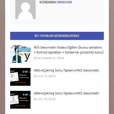
GÖNDEREN
UNKNOWN
BU YAYINLARI BEĞENEBILIRSINIZ
YKS Geometri Video Eğitim (konu anlatımı
+ formül ispatları + binlerce çözümlü soru)
DECEMBER 21, 2024
495📣Çıkmış Soru Tipleri📣YKS Geometri
JULY 13, 2023
496📣Çıkmış Soru Tipleri📣YKS Geometri
JULY 13, 2023