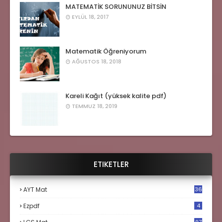
MATEMATİK SORUNUNUZ BİTSİN
EYLÜL 18, 2017
Matematik Öğreniyorum
AĞUSTOS 18, 2018
Kareli Kağıt (yüksek kalite pdf)
TEMMUZ 18, 2019
ETIKETLER
AYT Mat
36
Ezpdf
4