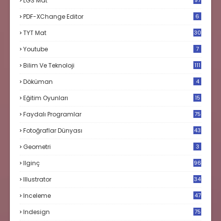
LGS Mat
97
PDF-XChange Editor
6
TYT Mat
30
Youtube
7
Bilim Ve Teknoloji
111
Döküman
4
Eğitim Oyunları
15
Faydalı Programlar
75
Fotoğraflar Dünyası
43
Geometri
3
Ilginç
96
Illustrator
34
Inceleme
47
Indesign
75