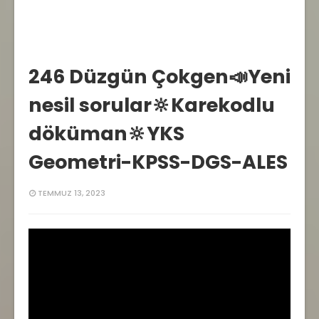
246 Düzgün Çokgen📣Yeni
nesil sorular🔆Karekodlu
döküman🔆YKS
Geometri-KPSS-DGS-ALES
TEMMUZ 13, 2023