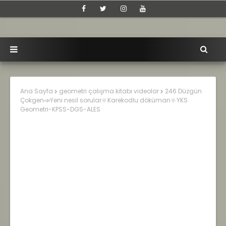
Ana Sayfa
geometri çalışma kitabı videolar
246 Düzgün
Çokgen📣Yeni nesil sorular🔆Karekodlu döküman🔆YKS
Geometri-KPSS-DGS-ALES