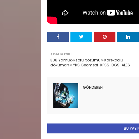
DAHA ESKI
308 Yamuk📣soru çözümü🔆Karekodlu
döküman🔆YKS Geometri-KPSS-DGS-ALES
GÖNDEREN
.
BU YAYIN