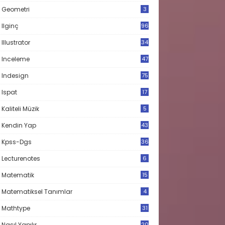
Geometri
3
Ilginç
96
Illustrator
34
Inceleme
47
Indesign
75
Ispat
17
3
Kaliteli Müzik
5
Kendin Yap
43
Kpss-Dgs
36
Lecturenotes
6
Matematik
15
9
Matematiksel Tanımlar
4
Mathtype
31
Nasıl Yapılır
20