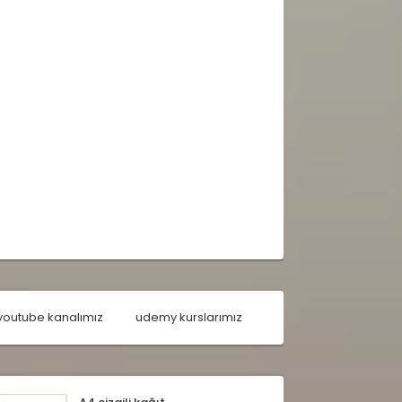
youtube kanalımız
udemy kurslarımız