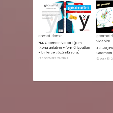
ahmet demir
geometri 
videolar
YKS Geometri Video Eğitim
(konu anlatımı + formül ispatları
495📣Çıkm
+ binlerce çözümlü soru)
Geometri
DECEMBER 21, 2024
JULY 13, 