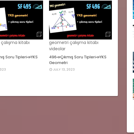
çalışma kitabı
geometri çalışma kitabı
videolar
ış Soru Tipleri📣YKS
496📣Çıkmış Soru Tipleri📣YKS
Geometri
2023
JULY 13, 2023