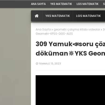
ANA SAYFA
YKS MATEMATIK
LGS MATEMATIK
S
YKS MATEMATIK
LGS MATEMATIK
Ana Sayfa
geometri çalışma kitabı videolar
3
Geometri-KPSS-DGS-ALES
309 Yamuk📣soru çö
döküman🔆YKS Geom
TEMMUZ 13, 2023