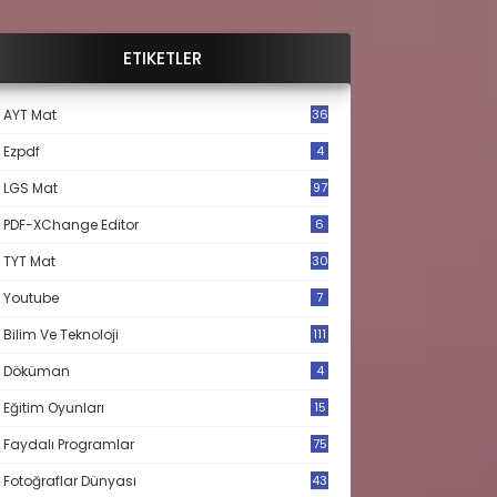
ETIKETLER
AYT Mat
36
Ezpdf
4
LGS Mat
97
PDF-XChange Editor
6
TYT Mat
30
Youtube
7
Bilim Ve Teknoloji
111
Döküman
4
Eğitim Oyunları
15
Faydalı Programlar
75
Fotoğraflar Dünyası
43