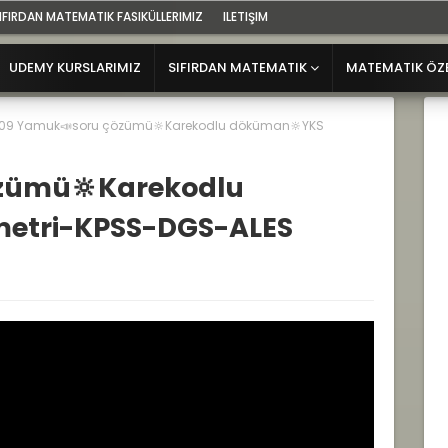
IFIRDAN MATEMATIK FASIKÜLLERIMIZ
ILETIŞIM
UDEMY KURSLARIMIZ
SIFIRDAN MATEMATIK
MATEMATIK ÖZ
09 Yamuk📣soru çözümü🔆Karekodlu döküman🔆YKS
zümü🔆Karekodlu
etri-KPSS-DGS-ALES