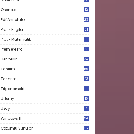
Onenote
12
Pdf Annotator
23
Pratik Bilgiler
21
Pratik Matematik
1
Premiere Pro
5
Rehberlik
34
Tanıtım
59
Tasarım
43
Trigonometri
1
Udemy
18
Uzay
4
Windows 11
34
Çözümlü Sunular
117