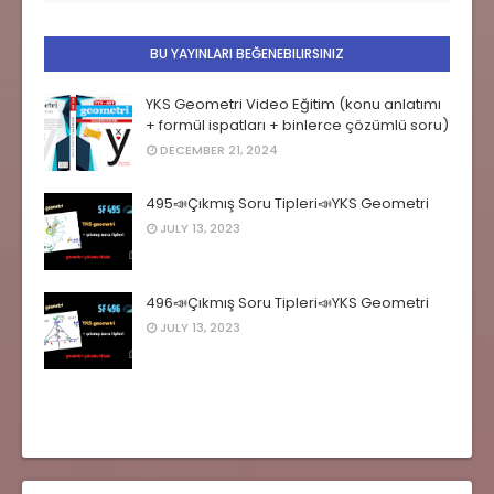
BU YAYINLARI BEĞENEBILIRSINIZ
YKS Geometri Video Eğitim (konu anlatımı
+ formül ispatları + binlerce çözümlü soru)
DECEMBER 21, 2024
495📣Çıkmış Soru Tipleri📣YKS Geometri
JULY 13, 2023
496📣Çıkmış Soru Tipleri📣YKS Geometri
JULY 13, 2023