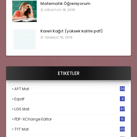
Matematik Öğreniyorum
AĞUSTOS 18, 2018
Kareli Kağıt (yüksek kalite pdf)
TEMMUZ 18, 2019
ETIKETLER
AYT Mat
36
Ezpdf
4
LGS Mat
97
PDF-XChange Editor
6
TYT Mat
30