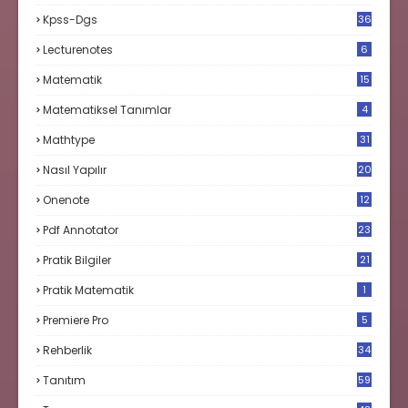
Kpss-Dgs
36
Lecturenotes
6
Matematik
15
9
Matematiksel Tanımlar
4
Mathtype
31
Nasıl Yapılır
20
Onenote
12
Pdf Annotator
23
Pratik Bilgiler
21
Pratik Matematik
1
Premiere Pro
5
Rehberlik
34
Tanıtım
59