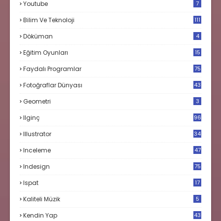
Youtube
7
Bilim Ve Teknoloji
111
Döküman
4
Eğitim Oyunları
15
Faydalı Programlar
75
Fotoğraflar Dünyası
43
Geometri
3
Ilginç
96
Illustrator
34
Inceleme
47
Indesign
75
Ispat
17
3
Kaliteli Müzik
5
Kendin Yap
43