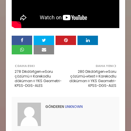
DAHA ESKI
DAHA YENI
278 Dikdörtgen📣Soru
280 Dikdörtgen📣Soru
çözümü🔆Karekodlu
çözümü📣test🔆Karekodlu
döküman🔆YKS Geometri-
döküman🔆YKS Geometri-
KPSS-DGS-ALES
KPSS-DGS-ALES
GÖNDEREN
UNKNOWN