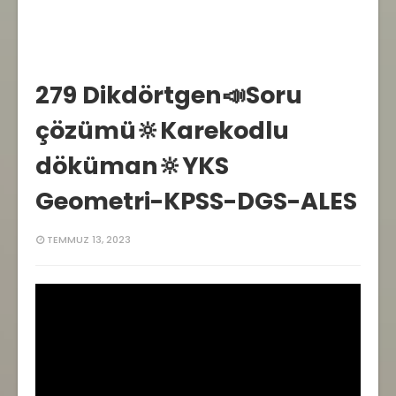
279 Dikdörtgen📣Soru
çözümü🔆Karekodlu
döküman🔆YKS
Geometri-KPSS-DGS-ALES
TEMMUZ 13, 2023