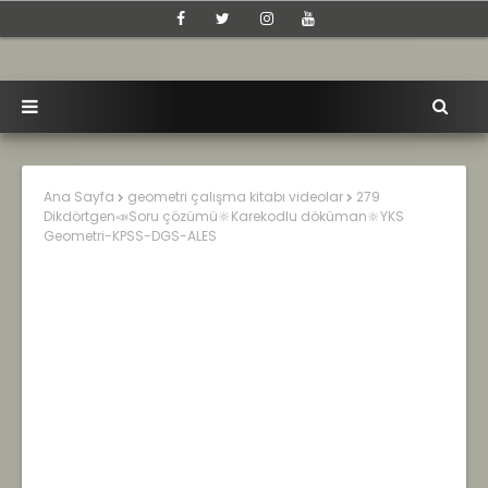
Ana Sayfa
geometri çalışma kitabı videolar
279
Dikdörtgen📣Soru çözümü🔆Karekodlu döküman🔆YKS
Geometri-KPSS-DGS-ALES