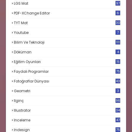
LGS Mat
97
PDF-XChange Editor
6
TYT Mat
30
Youtube
7
Bilim Ve Teknoloji
111
Döküman
4
Eğitim Oyunları
15
Faydalı Programlar
75
Fotoğraflar Dünyası
43
Geometri
3
Ilginç
96
Illustrator
34
Inceleme
47
Indesign
75