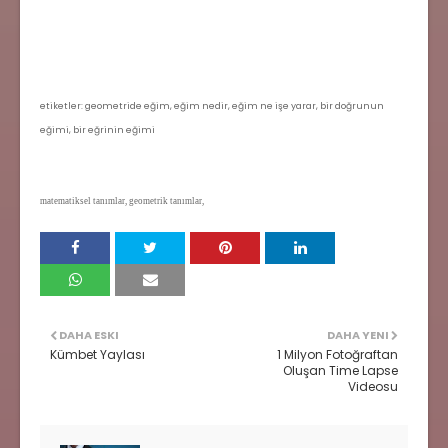
etiketler: geometride eğim, eğim nedir, eğim ne işe yarar, bir doğrunun
eğimi, bir eğrinin eğimi
matematiksel tanımlar, geometrik tanımlar,
DAHA ESKI
DAHA YENI
Kümbet Yaylası
1 Milyon Fotoğraftan
Oluşan Time Lapse
Videosu