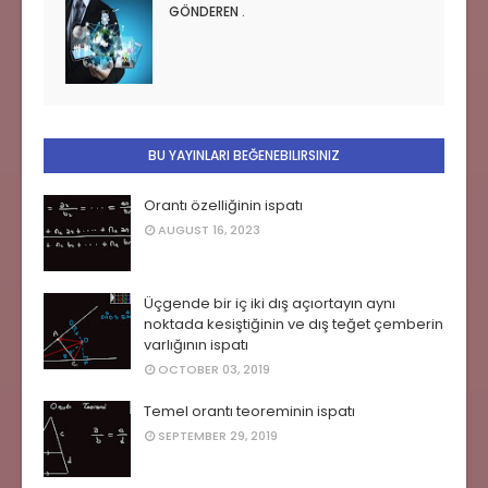
GÖNDEREN
.
BU YAYINLARI BEĞENEBILIRSINIZ
Orantı özelliğinin ispatı
AUGUST 16, 2023
Üçgende bir iç iki dış açıortayın aynı
noktada kesiştiğinin ve dış teğet çemberin
varlığının ispatı
OCTOBER 03, 2019
Temel orantı teoreminin ispatı
SEPTEMBER 29, 2019