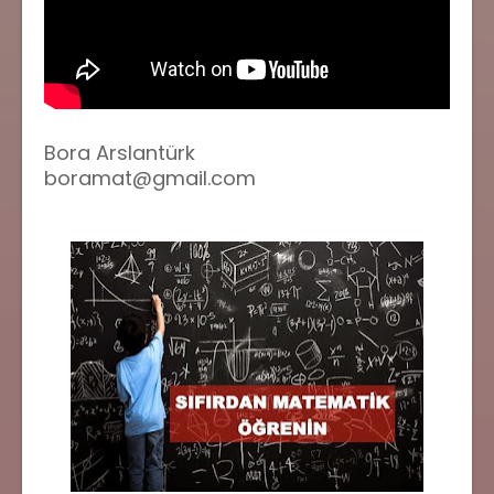
Bora Arslantürk
boramat@gmail.com