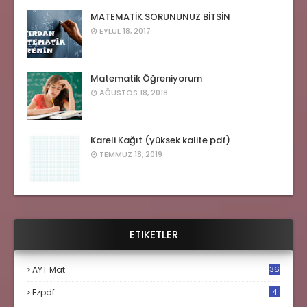
MATEMATİK SORUNUNUZ BİTSİN
EYLÜL 18, 2017
Matematik Öğreniyorum
AĞUSTOS 18, 2018
Kareli Kağıt (yüksek kalite pdf)
TEMMUZ 18, 2019
ETIKETLER
AYT Mat
36
Ezpdf
4