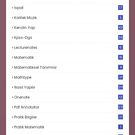
Ispat
17
3
Kaliteli Müzik
5
Kendin Yap
43
Kpss-Dgs
36
Lecturenotes
6
Matematik
15
9
Matematiksel Tanımlar
4
Mathtype
31
Nasıl Yapılır
20
Onenote
12
Pdf Annotator
23
Pratik Bilgiler
21
Pratik Matematik
1