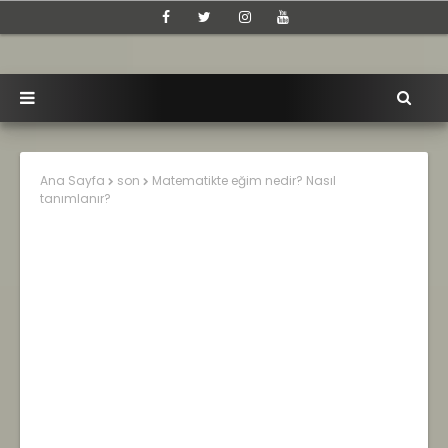
Ana Sayfa
son
Matematikte eğim nedir? Nasıl
tanımlanır?