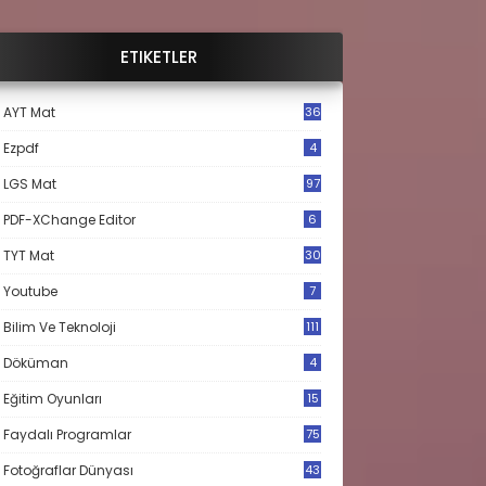
ETIKETLER
AYT Mat
36
Ezpdf
4
LGS Mat
97
PDF-XChange Editor
6
TYT Mat
30
Youtube
7
Bilim Ve Teknoloji
111
Döküman
4
Eğitim Oyunları
15
Faydalı Programlar
75
Fotoğraflar Dünyası
43