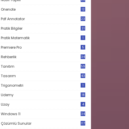
Onenote
12
Pdf Annotator
23
Pratik Bilgiler
21
Pratik Matematik
1
Premiere Pro
5
Rehberlik
34
Tanıtım
59
Tasarım
43
Trigonometri
1
Udemy
18
Uzay
4
Windows 11
34
Çözümlü Sunular
117