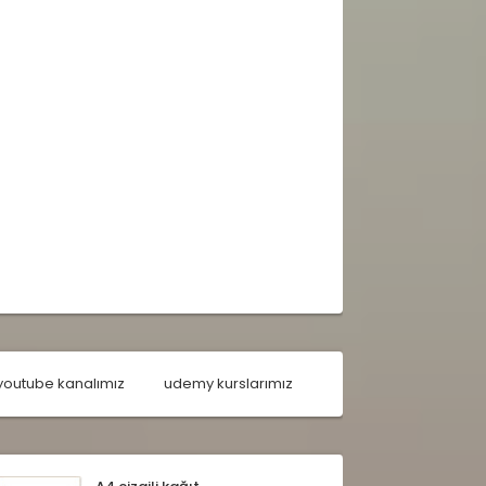
youtube kanalımız
udemy kurslarımız