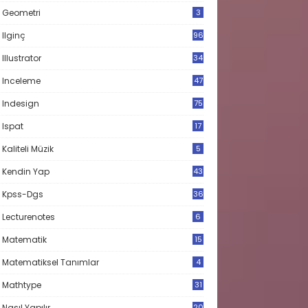
Geometri
3
Ilginç
96
Illustrator
34
Inceleme
47
Indesign
75
Ispat
17
3
Kaliteli Müzik
5
Kendin Yap
43
Kpss-Dgs
36
Lecturenotes
6
Matematik
15
9
Matematiksel Tanımlar
4
Mathtype
31
Nasıl Yapılır
20