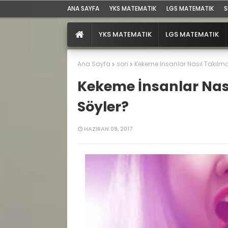
ANA SAYFA
YKS MATEMATIK
LGS MATEMATIK
S
YKS MATEMATIK
LGS MATEMATIK
Ana Sayfa
son
Kekeme İnsanlar Nasıl Takılm
Kekeme İnsanlar Nas
Söyler?
HAZIRAN 09, 2017