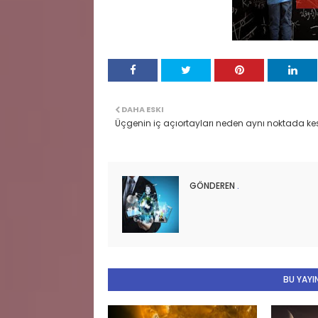
DAHA ESKI
Üçgenin iç açıortayları neden aynı noktada kes
GÖNDEREN
.
BU YAYIN