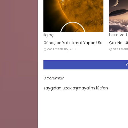
ilginç
bilim ve t
Güneşten Yakıt İkmali Yapan Ufo
Çok Net U
OCTOBER 05, 2019
SEPTEMBE
Y
0 Yorumlar
saygıdan uzaklaşmayalım lütfen