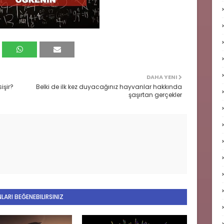
DAHA YENI
işir?
Belki de ilk kez duyacağınız hayvanlar hakkında
şaşırtan gerçekler
LARI BEĞENEBILIRSINIZ