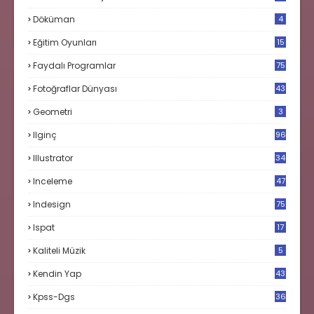
Döküman
4
Eğitim Oyunları
15
Faydalı Programlar
75
Fotoğraflar Dünyası
43
Geometri
3
Ilginç
96
Illustrator
34
Inceleme
47
Indesign
75
Ispat
17
3
Kaliteli Müzik
5
Kendin Yap
43
Kpss-Dgs
36