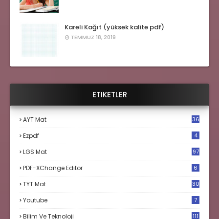
Kareli Kağıt (yüksek kalite pdf)
TEMMUZ 18, 2019
ETIKETLER
AYT Mat
36
Ezpdf
4
LGS Mat
97
PDF-XChange Editor
6
TYT Mat
30
Youtube
7
Bilim Ve Teknoloji
111