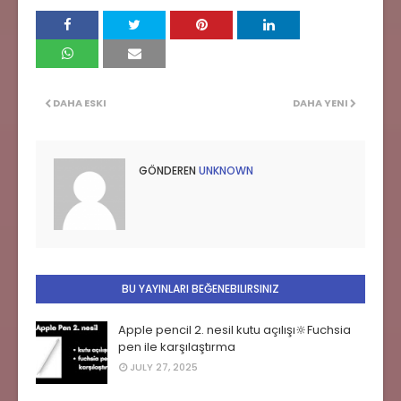
DAHA ESKI
DAHA YENI
GÖNDEREN
UNKNOWN
BU YAYINLARI BEĞENEBILIRSINIZ
Apple pencil 2. nesil kutu açılışı🔆Fuchsia
pen ile karşılaştırma
JULY 27, 2025