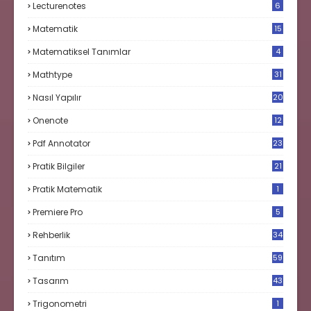
Lecturenotes
6
Matematik
15
9
Matematiksel Tanımlar
4
Mathtype
31
Nasıl Yapılır
20
Onenote
12
Pdf Annotator
23
Pratik Bilgiler
21
Pratik Matematik
1
Premiere Pro
5
Rehberlik
34
Tanıtım
59
Tasarım
43
Trigonometri
1