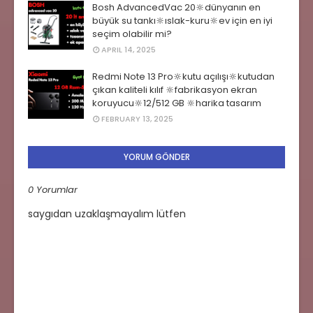
Bosh AdvancedVac 20🔆dünyanın en
büyük su tankı🔆ıslak-kuru🔆ev için en iyi
seçim olabilir mi?
APRIL 14, 2025
Redmi Note 13 Pro🔆kutu açılışı🔆kutudan
çıkan kaliteli kılıf 🔆fabrikasyon ekran
koruyucu🔆12/512 GB 🔆harika tasarım
FEBRUARY 13, 2025
YORUM GÖNDER
0 Yorumlar
saygıdan uzaklaşmayalım lütfen