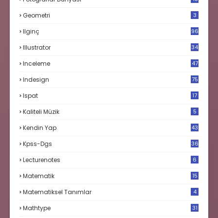
Geometri
3
Ilginç
96
Illustrator
34
Inceleme
47
Indesign
75
Ispat
17
3
Kaliteli Müzik
5
Kendin Yap
43
Kpss-Dgs
36
Lecturenotes
6
Matematik
15
9
Matematiksel Tanımlar
4
Mathtype
31