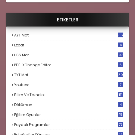
ETIKETLER
AYT Mat
36
Ezpdf
4
LGS Mat
97
PDF-XChange Editor
6
TYT Mat
30
Youtube
7
Bilim Ve Teknoloji
111
Döküman
4
Eğitim Oyunları
15
Faydalı Programlar
75
Fotoğraflar Dünyası
43