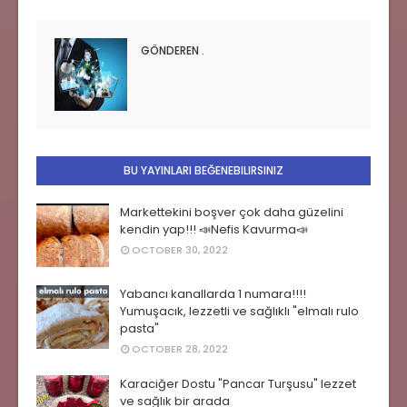
GÖNDEREN
.
BU YAYINLARI BEĞENEBILIRSINIZ
Markettekini boşver çok daha güzelini
kendin yap!!! 📣Nefis Kavurma📣
OCTOBER 30, 2022
Yabancı kanallarda 1 numara!!!!
Yumuşacık, lezzetli ve sağlıklı "elmalı rulo
pasta"
OCTOBER 28, 2022
Karaciğer Dostu "Pancar Turşusu" lezzet
ve sağlık bir arada