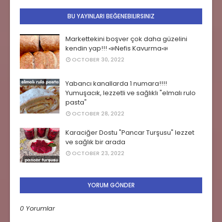
BU YAYINLARI BEĞENEBILIRSINIZ
Markettekini boşver çok daha güzelini
kendin yap!!! 📣Nefis Kavurma📣
OCTOBER 30, 2022
Yabancı kanallarda 1 numara!!!!
Yumuşacık, lezzetli ve sağlıklı "elmalı rulo
pasta"
OCTOBER 28, 2022
Karaciğer Dostu "Pancar Turşusu" lezzet
ve sağlık bir arada
OCTOBER 23, 2022
YORUM GÖNDER
0 Yorumlar