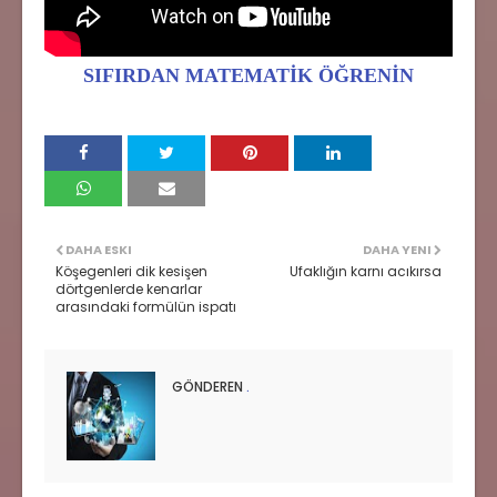
SIFIRDAN MATEMATİK ÖĞRENİN
DAHA ESKI
DAHA YENI
Köşegenleri dik kesişen
Ufaklığın karnı acıkırsa
dörtgenlerde kenarlar
arasındaki formülün ispatı
GÖNDEREN
.