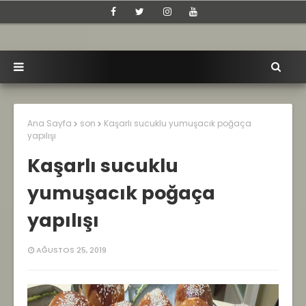
Ana Sayfa
son
Kaşarlı sucuklu yumuşacık poğaça
yapılışı
Kaşarlı sucuklu
yumuşacık poğaça
yapılışı
AĞUSTOS 25, 2019