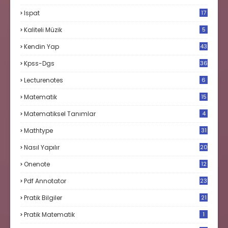
Ispat
17
3
Kaliteli Müzik
5
Kendin Yap
43
Kpss-Dgs
36
Lecturenotes
6
Matematik
15
9
Matematiksel Tanımlar
4
Mathtype
31
Nasıl Yapılır
20
Onenote
12
Pdf Annotator
23
Pratik Bilgiler
21
Pratik Matematik
1