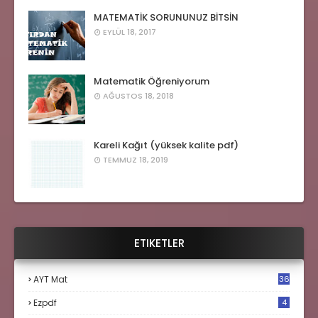
MATEMATİK SORUNUNUZ BİTSİN
EYLÜL 18, 2017
Matematik Öğreniyorum
AĞUSTOS 18, 2018
Kareli Kağıt (yüksek kalite pdf)
TEMMUZ 18, 2019
ETIKETLER
AYT Mat
36
Ezpdf
4