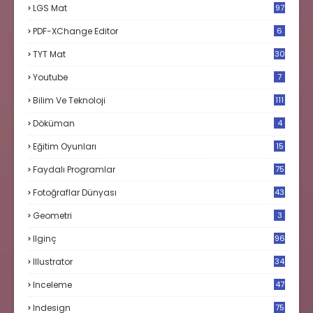
LGS Mat
97
PDF-XChange Editor
6
TYT Mat
30
Youtube
7
Bilim Ve Teknoloji
111
Döküman
4
Eğitim Oyunları
15
Faydalı Programlar
75
Fotoğraflar Dünyası
43
Geometri
3
Ilginç
96
Illustrator
34
Inceleme
47
Indesign
75