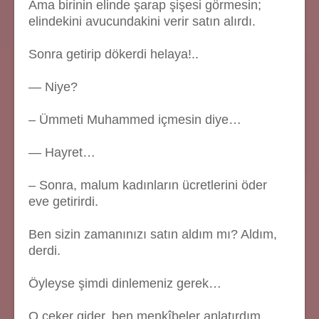
Ama birinin elinde şarap şişesi görmesin;
elindekini avucundakini verir satın alırdı.
Sonra getirip dökerdi helaya!..
— Niye?
– Ümmeti Muhammed içmesin diye…
— Hayret…
– Sonra, malum kadınların ücretlerini öder
eve getirirdi.
Ben sizin zamanınızı satın aldım mı? Aldım,
derdi.
Öyleyse şimdi dinlemeniz gerek…
O çeker gider, ben menkîbeler anlatırdım