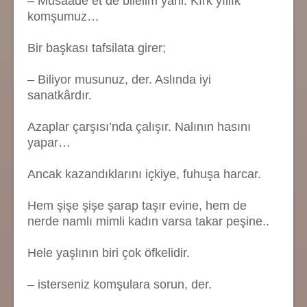
– Müsaade et de bilelim yani. Kırk yıllık
komşumuz…
Bir başkası tafsilata girer;
– Biliyor musunuz, der. Aslında iyi
sanatkârdır.
Azaplar çarşısı’nda çalışır. Nalının hasını
yapar…
Ancak kazandıklarını içkiye, fuhuşa harcar.
Hem şişe şişe şarap taşır evine, hem de
nerde namlı mimli kadın varsa takar peşine..
Hele yaşlının biri çok öfkelidir.
– isterseniz komşulara sorun, der.