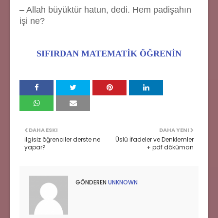
– Allah büyüktür hatun, dedi. Hem padişahın
işi ne?
SIFIRDAN MATEMATİK ÖĞRENİN
DAHA ESKI
DAHA YENI
İlgisiz öğrenciler derste ne
Üslü İfadeler ve Denklemler
yapar?
+ pdf döküman
GÖNDEREN
UNKNOWN