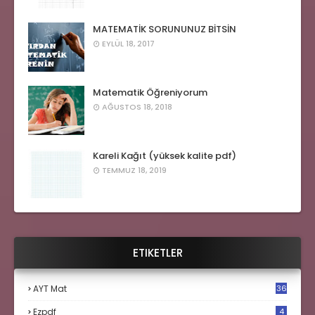
MATEMATİK SORUNUNUZ BİTSİN
EYLÜL 18, 2017
Matematik Öğreniyorum
AĞUSTOS 18, 2018
Kareli Kağıt (yüksek kalite pdf)
TEMMUZ 18, 2019
ETIKETLER
AYT Mat
36
Ezpdf
4