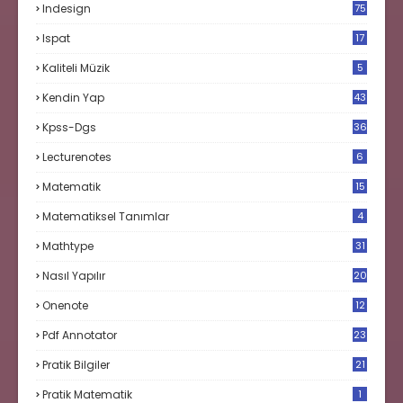
Indesign
75
Ispat
17
3
Kaliteli Müzik
5
Kendin Yap
43
Kpss-Dgs
36
Lecturenotes
6
Matematik
15
9
Matematiksel Tanımlar
4
Mathtype
31
Nasıl Yapılır
20
Onenote
12
Pdf Annotator
23
Pratik Bilgiler
21
Pratik Matematik
1