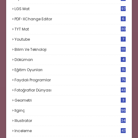
LGS Mat
97
PDF-XChange Editor
6
TYT Mat
30
Youtube
7
Bilim Ve Teknoloji
111
Döküman
4
Eğitim Oyunları
15
Faydalı Programlar
75
Fotoğraflar Dünyası
43
Geometri
3
Ilginç
96
Illustrator
34
Inceleme
47