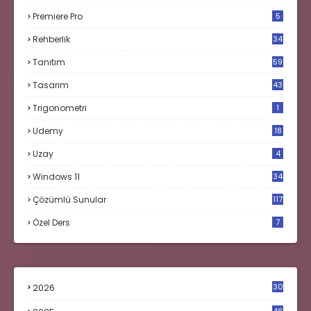
Premiere Pro
5
Rehberlik
34
Tanıtım
59
Tasarım
43
Trigonometri
1
Udemy
18
Uzay
4
Windows 11
34
Çözümlü Sunular
117
Özel Ders
7
2026
30