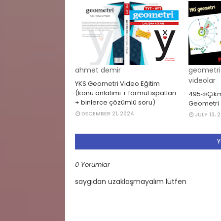
ahmet demir
geometri 
videolar
YKS Geometri Video Eğitim
(konu anlatımı + formül ispatları
495📣Çıkm
+ binlerce çözümlü soru)
Geometri
DECEMBER 21, 2024
JULY 13, 
Y
0 Yorumlar
saygıdan uzaklaşmayalım lütfen