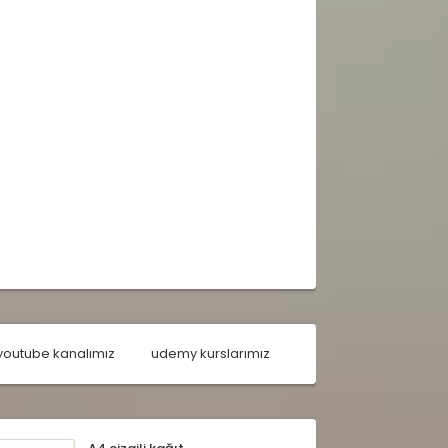
youtube kanalımız
udemy kurslarımız