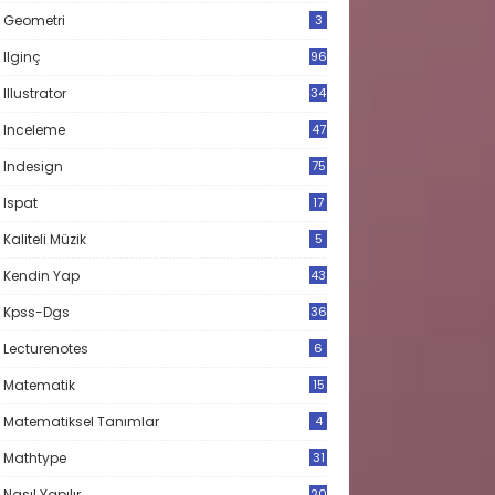
Geometri
3
Ilginç
96
Illustrator
34
Inceleme
47
Indesign
75
Ispat
17
3
Kaliteli Müzik
5
Kendin Yap
43
Kpss-Dgs
36
Lecturenotes
6
Matematik
15
9
Matematiksel Tanımlar
4
Mathtype
31
Nasıl Yapılır
20