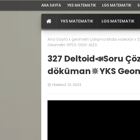
ANA SAYFA
YKS MATEMATIK
LGS MATEMATIK
S
YKS MATEMATIK
LGS MATEMATIK
Ana Sayfa
geometri çalışma kitabı videolar
3
Geometri-KPSS-DGS-ALES
327 Deltoid📣Soru Ç
döküman🔆YKS Geom
TEMMUZ 13, 2023