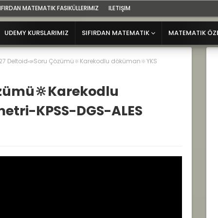
IFIRDAN MATEMATIK FASIKÜLLERIMIZ
ILETIŞIM
UDEMY KURSLARIMIZ
SIFIRDAN MATEMATIK
MATEMATIK ÖZ
27 Deltoid📣Soru Çözümü🔆Karekodlu döküman🔆YKS
özümü🔆Karekodlu
etri-KPSS-DGS-ALES