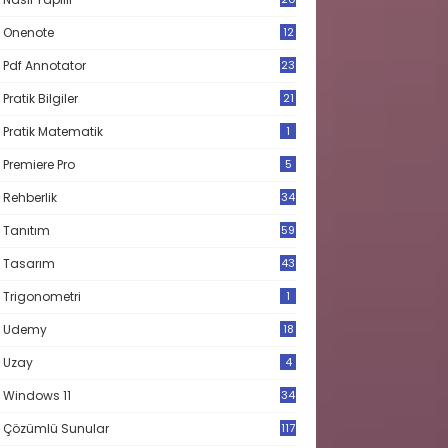
Onenote
12
Pdf Annotator
23
Pratik Bilgiler
21
Pratik Matematik
1
Premiere Pro
5
Rehberlik
34
Tanıtım
59
Tasarım
43
Trigonometri
1
Udemy
18
Uzay
4
Windows 11
34
Çözümlü Sunular
117