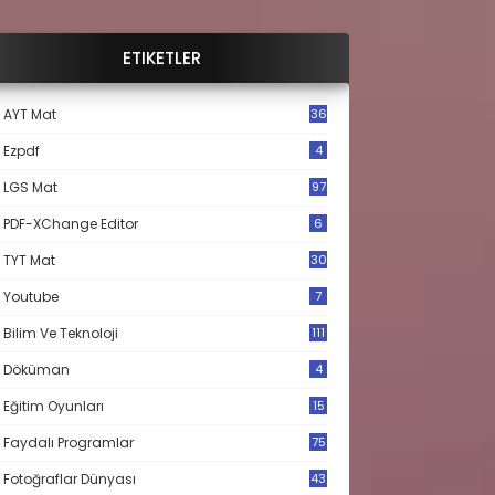
ETIKETLER
AYT Mat
36
Ezpdf
4
LGS Mat
97
PDF-XChange Editor
6
TYT Mat
30
Youtube
7
Bilim Ve Teknoloji
111
Döküman
4
Eğitim Oyunları
15
Faydalı Programlar
75
Fotoğraflar Dünyası
43