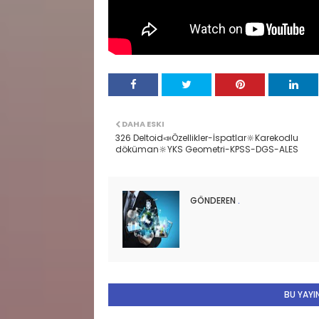
DAHA ESKI
326 Deltoid📣Özellikler-İspatlar🔆Karekodlu
döküman🔆YKS Geometri-KPSS-DGS-ALES
GÖNDEREN
.
BU YAYIN