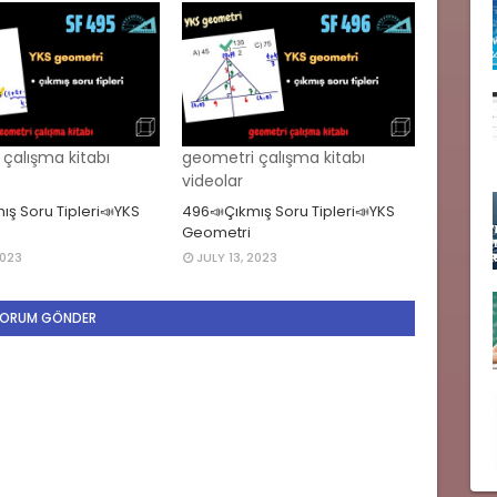
çalışma kitabı
geometri çalışma kitabı
videolar
ış Soru Tipleri📣YKS
496📣Çıkmış Soru Tipleri📣YKS
Geometri
2023
JULY 13, 2023
ORUM GÖNDER