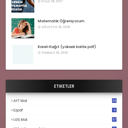
EYLÜL 18, 2017
Matematik Öğreniyorum
AĞUSTOS 18, 2018
Kareli Kağıt (yüksek kalite pdf)
TEMMUZ 18, 2019
ETIKETLER
AYT Mat
36
Ezpdf
4
LGS Mat
97