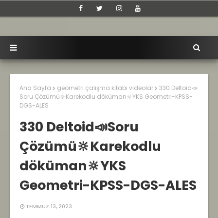
Ana Sayfa
geometri çalışma kitabı videolar
330 Deltoid📣
Soru Çözümü🔆Karekodlu döküman🔆YKS Geometri-KPSS-
DGS-ALES
330 Deltoid📣Soru
Çözümü🔆Karekodlu
döküman🔆YKS
Geometri-KPSS-DGS-ALES
TEMMUZ 13, 2023