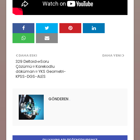
DAHA ESKI
DAHA YENI
329 Deltoid📣Soru
Çözümü🔆Karekodlu
döküman🔆YKS Geometri-
KPSS-DGS-ALES
GÖNDEREN
.