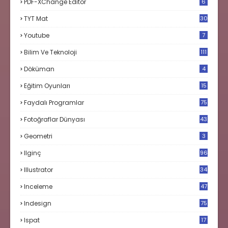
PDF-XChange Editor
6
TYT Mat
30
Youtube
7
Bilim Ve Teknoloji
111
Döküman
4
Eğitim Oyunları
15
Faydalı Programlar
75
Fotoğraflar Dünyası
43
Geometri
3
Ilginç
96
Illustrator
34
Inceleme
47
Indesign
75
Ispat
17