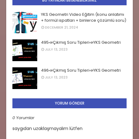
BU YAYINLARI BEĞENEBILIRSINIZ
YKS Geometri Video Eğitim (konu anlatımı
+ formül ispatları + binlerce çözümlü soru)
DECEMBER 21, 2024
495📣Çıkmış Soru Tipleri📣YKS Geometri
JULY 13, 2023
496📣Çıkmış Soru Tipleri📣YKS Geometri
JULY 13, 2023
YORUM GÖNDER
0 Yorumlar
saygıdan uzaklaşmayalım lütfen