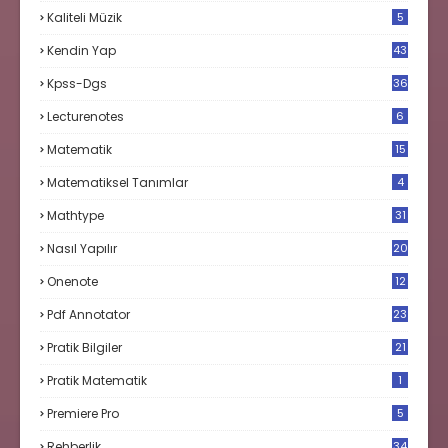
3
Kaliteli Müzik
5
Kendin Yap
43
Kpss-Dgs
36
Lecturenotes
6
Matematik
15
9
Matematiksel Tanımlar
4
Mathtype
31
Nasıl Yapılır
20
Onenote
12
Pdf Annotator
23
Pratik Bilgiler
21
Pratik Matematik
1
Premiere Pro
5
Rehberlik
34