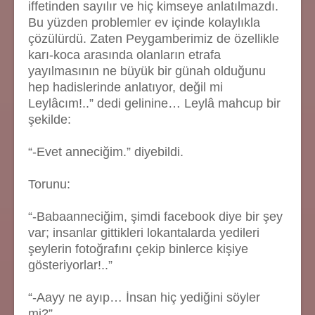
iffetinden sayılır ve hiç kimseye anlatılmazdı.
Bu yüzden problemler ev içinde kolaylıkla
çözülürdü. Zaten Peygamberimiz de özellikle
karı-koca arasında olanların etrafa
yayılmasının ne büyük bir günah olduğunu
hep hadislerinde anlatıyor, değil mi
Leylâcım!..” dedi gelinine… Leylâ mahcup bir
şekilde:
“-Evet anneciğim.” diyebildi.
Torunu:
“-Babaanneciğim, şimdi facebook diye bir şey
var; insanlar gittikleri lokantalarda yedileri
şeylerin fotoğrafını çekip binlerce kişiye
gösteriyorlar!..”
“-Aayy ne ayıp… İnsan hiç yediğini söyler
mi?”