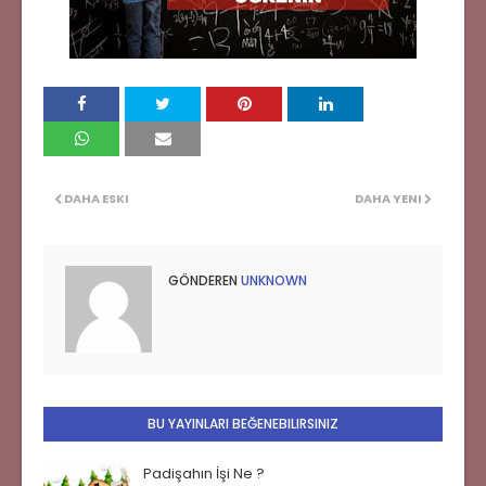
DAHA ESKI
DAHA YENI
GÖNDEREN
UNKNOWN
BU YAYINLARI BEĞENEBILIRSINIZ
Padişahın İşi Ne ?