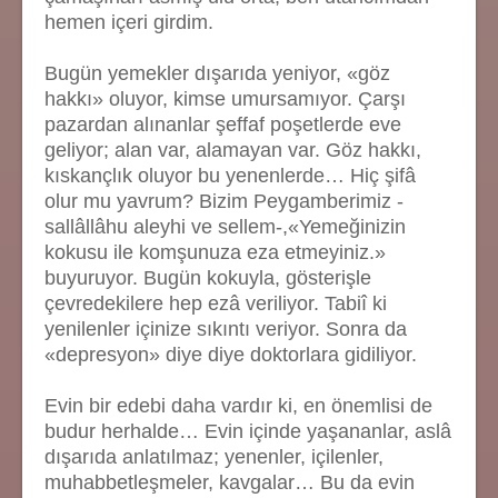
hemen içeri girdim.
Bugün yemekler dışarıda yeniyor, «göz
hakkı» oluyor, kimse umursamıyor. Çarşı
pazardan alınanlar şeffaf poşetlerde eve
geliyor; alan var, alamayan var. Göz hakkı,
kıskançlık oluyor bu yenenlerde… Hiç şifâ
olur mu yavrum? Bizim Peygamberimiz -
sallâllâhu aleyhi ve sellem-,«Yemeğinizin
kokusu ile komşunuza eza etmeyiniz.»
buyuruyor. Bugün kokuyla, gösterişle
çevredekilere hep ezâ veriliyor. Tabiî ki
yenilenler içinize sıkıntı veriyor. Sonra da
«depresyon» diye diye doktorlara gidiliyor.
Evin bir edebi daha vardır ki, en önemlisi de
budur herhalde… Evin içinde yaşananlar, aslâ
dışarıda anlatılmaz; yenenler, içilenler,
muhabbetleşmeler, kavgalar… Bu da evin