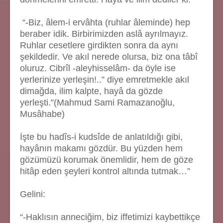
“-Biz, âlem-i ervâhta (ruhlar âleminde) hep
beraber idik. Birbirimizden aslâ ayrılmayız.
Ruhlar cesetlere girdikten sonra da aynı
şekildedir. Ve akıl nerede olursa, biz ona tâbî
oluruz. Cibrîl -aleyhisselâm- da öyle ise
yerlerinize yerleşin!..” diye emretmekle akıl
dimağda, ilim kalpte, hayâ da gözde
yerleşti.”(Mahmud Sami Ramazanoğlu,
Musâhabe)
İşte bu hadîs-i kudsîde de anlatıldığı gibi,
hayânın makamı gözdür. Bu yüzden hem
gözümüzü korumak önemlidir, hem de göze
hitâp eden şeyleri kontrol altında tutmak…”
Gelini:
“-Haklısın anneciğim, biz iffetimizi kaybettikçe