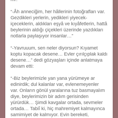
“-Âh anneciğim, her hâllerinin fotoğrafları var.
Gezdikleri yerlerin, yedikleri yiyecek-
içeceklerin, aldıkları eşyâ ve kıyâfetlerin, hattâ
beylerinin aldığı çiçekleri üzerinde yazdıkları
notlarla paylaşıyor insanlar…”
“-Yavruuum, sen neler diyorsun? Kıyamet
koptu kopacak desene… Evler çırılçıplak kaldı
desene…” dedi gözyaşları içinde anlatmaya
devam etti:
“-Biz beylerimizle yan yana yürümeye ar
edinirdik; dul kalanlar var, evlenemeyenler
var. Onların gönül yaralarına tuz basmayalım
diye, beylerimizin bir adım gerisinden
yürürdük… Şimdi kavgalar ortada, sevmeler
ortada… Tabiî ki, hiç mahremiyet kalmayınca
samimiyet de kalmıyor. Evin bereketi,