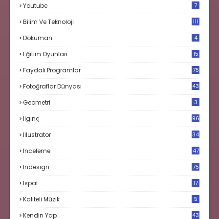
Youtube
7
Bilim Ve Teknoloji
111
Döküman
4
Eğitim Oyunları
15
Faydalı Programlar
75
Fotoğraflar Dünyası
43
Geometri
3
Ilginç
96
Illustrator
34
Inceleme
47
Indesign
75
Ispat
17
3
Kaliteli Müzik
5
Kendin Yap
43