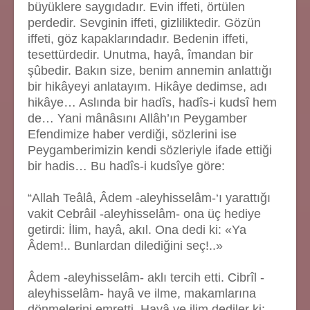
büyüklere saygıdadır. Evin iffeti, örtülen
perdedir. Sevginin iffeti, gizliliktedir. Gözün
iffeti, göz kapaklarındadır. Bedenin iffeti,
tesettürdedir. Unutma, hayâ, îmandan bir
şûbedir. Bakın size, benim annemin anlattığı
bir hikâyeyi anlatayım. Hikâye dedimse, adı
hikâye… Aslında bir hadîs, hadîs-i kudsî hem
de… Yani mânâsını Allâh’ın Peygamber
Efendimize haber verdiği, sözlerini ise
Peygamberimizin kendi sözleriyle ifade ettiği
bir hadis… Bu hadîs-i kudsîye göre:
“Allah Teâlâ, Âdem -aleyhisselâm-‘ı yarattığı
vakit Cebrâil -aleyhisselâm- ona üç hediye
getirdi: İlim, hayâ, akıl. Ona dedi ki: «Ya
Âdem!.. Bunlardan dilediğini seç!..»
Âdem -aleyhisselâm- aklı tercih etti. Cibrîl -
aleyhisselâm- hayâ ve ilme, makamlarına
dönmelerini emretti. Hayâ ve ilim dediler ki: