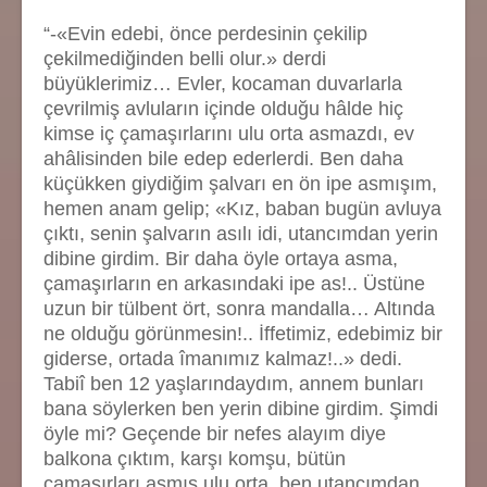
“-«Evin edebi, önce perdesinin çekilip
çekilmediğinden belli olur.» derdi
büyüklerimiz… Evler, kocaman duvarlarla
çevrilmiş avluların içinde olduğu hâlde hiç
kimse iç çamaşırlarını ulu orta asmazdı, ev
ahâlisinden bile edep ederlerdi. Ben daha
küçükken giydiğim şalvarı en ön ipe asmışım,
hemen anam gelip; «Kız, baban bugün avluya
çıktı, senin şalvarın asılı idi, utancımdan yerin
dibine girdim. Bir daha öyle ortaya asma,
çamaşırların en arkasındaki ipe as!.. Üstüne
uzun bir tülbent ört, sonra mandalla… Altında
ne olduğu görünmesin!.. İffetimiz, edebimiz bir
giderse, ortada îmanımız kalmaz!..» dedi.
Tabiî ben 12 yaşlarındaydım, annem bunları
bana söylerken ben yerin dibine girdim. Şimdi
öyle mi? Geçende bir nefes alayım diye
balkona çıktım, karşı komşu, bütün
çamaşırları asmış ulu orta, ben utancımdan