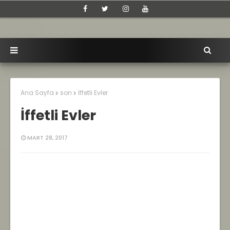
Ana Sayfa
son
İffetli Evler
İffetli Evler
MART 28, 2017