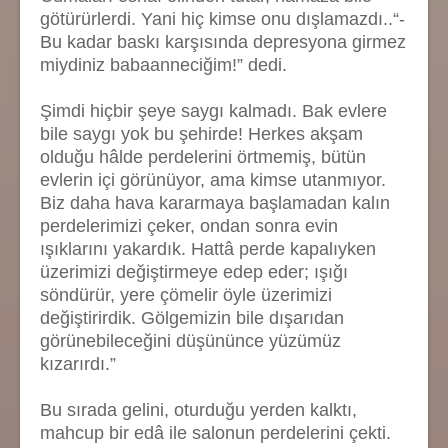
götürürlerdi. Yani hiç kimse onu dışlamazdı..“-
Bu kadar baskı karşısında depresyona girmez
miydiniz babaanneciğim!” dedi.
Şimdi hiçbir şeye saygı kalmadı. Bak evlere
bile saygı yok bu şehirde! Herkes akşam
olduğu hâlde perdelerini örtmemiş, bütün
evlerin içi görünüyor, ama kimse utanmıyor.
Biz daha hava kararmaya başlamadan kalın
perdelerimizi çeker, ondan sonra evin
ışıklarını yakardık. Hattâ perde kapalıyken
üzerimizi değiştirmeye edep eder; ışığı
söndürür, yere çömelir öyle üzerimizi
değiştirirdik. Gölgemizin bile dışarıdan
görünebileceğini düşününce yüzümüz
kızarırdı.”
Bu sırada gelini, oturduğu yerden kalktı,
mahcup bir edâ ile salonun perdelerini çekti.