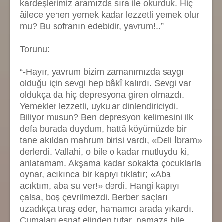
kardeşlerimiz aramızda sıra ile okurduk. Hiç
âilece yenen yemek kadar lezzetli yemek olur
mu? Bu sofranın edebidir, yavrum!..”
Torunu:
“-Hayır, yavrum bizim zamanımızda saygı
olduğu için sevgi hep bâkî kalırdı. Sevgi var
oldukça da hiç depresyona giren olmazdı.
Yemekler lezzetli, uykular dinlendiriciydi.
Biliyor musun? Ben depresyon kelimesini ilk
defa burada duydum, hattâ köyümüzde bir
tane akıldan mahrum birisi vardı, «Deli İbram»
derlerdi. Vallahi, o bile o kadar mutluydu ki,
anlatamam. Akşama kadar sokakta çocuklarla
oynar, acıkınca bir kapıyı tıklatır; «Aba
acıktım, aba su ver!» derdi. Hangi kapıyı
çalsa, boş çevrilmezdi. Berber saçları
uzadıkça tıraş eder, hamamcı arada yıkardı.
Cumaları esnaf elinden tutar, namaza bile