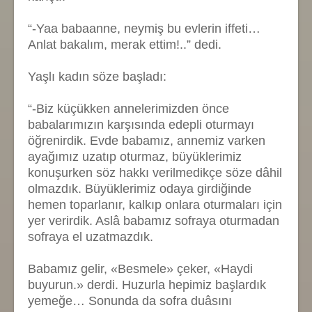
“-Yaa babaanne, neymiş bu evlerin iffeti…
Anlat bakalım, merak ettim!..” dedi.
Yaşlı kadın söze başladı:
“-Biz küçükken annelerimizden önce
babalarımızın karşısında edepli oturmayı
öğrenirdik. Evde babamız, annemiz varken
ayağımız uzatıp oturmaz, büyüklerimiz
konuşurken söz hakkı verilmedikçe söze dâhil
olmazdık. Büyüklerimiz odaya girdiğinde
hemen toparlanır, kalkıp onlara oturmaları için
yer verirdik. Aslâ babamız sofraya oturmadan
sofraya el uzatmazdık.
Babamız gelir, «Besmele» çeker, «Haydi
buyurun.» derdi. Huzurla hepimiz başlardık
yemeğe… Sonunda da sofra duâsını