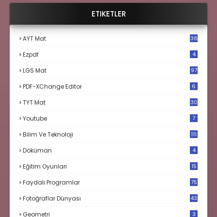
ETIKETLER
AYT Mat
36
Ezpdf
4
LGS Mat
97
PDF-XChange Editor
6
TYT Mat
30
Youtube
7
Bilim Ve Teknoloji
111
Döküman
4
Eğitim Oyunları
15
Faydalı Programlar
75
Fotoğraflar Dünyası
43
Geometri
3