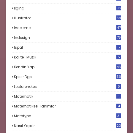
Ilginç
96
Illustrator
34
Inceleme
47
Indesign
75
Ispat
17
3
Kaliteli Müzik
5
Kendin Yap
43
Kpss-Dgs
36
Lecturenotes
6
Matematik
15
9
Matematiksel Tanımlar
4
Mathtype
31
Nasıl Yapılır
20