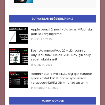
BU YAYINLARI BEĞENEBILIRSINIZ
Apple pencil 2. nesil kutu açılışı🔆Fuchsia
pen ile karşılaştırma
JULY 27, 2025
Bosh AdvancedVac 20🔆dünyanın en
büyük su tankı🔆ıslak-kuru🔆ev için en iyi
seçim olabilir mi?
APRIL 14, 2025
Redmi Note 13 Pro🔆kutu açılışı🔆kutudan
çıkan kaliteli kılıf 🔆fabrikasyon ekran
koruyucu🔆12/512 GB 🔆harika tasarım
FEBRUARY 13, 2025
YORUM GÖNDER