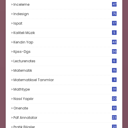
Inceleme
47
Indesign
75
Ispat
17
3
Kaliteli Müzik
5
Kendin Yap
43
Kpss-Dgs
36
Lecturenotes
6
Matematik
15
9
Matematiksel Tanımlar
4
Mathtype
31
Nasıl Yapılır
20
Onenote
12
Pdf Annotator
23
Pratik Bilgiler
21