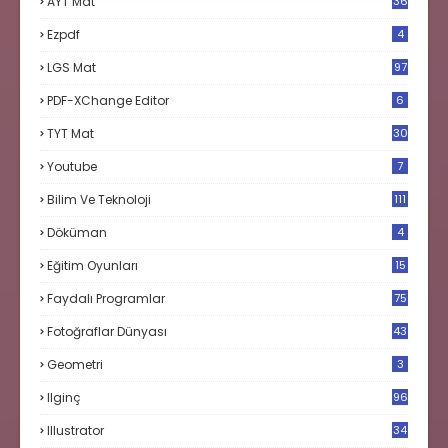
AYT Mat
36
Ezpdf
4
LGS Mat
97
PDF-XChange Editor
6
TYT Mat
30
Youtube
7
Bilim Ve Teknoloji
111
Döküman
4
Eğitim Oyunları
15
Faydalı Programlar
75
Fotoğraflar Dünyası
43
Geometri
3
Ilginç
96
Illustrator
34