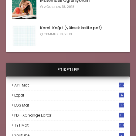
Matematik Öğreniyorum
AĞUSTOS 18, 2018
Kareli Kağıt (yüksek kalite pdf)
TEMMUZ 18, 2019
ETIKETLER
AYT Mat
36
Ezpdf
4
LGS Mat
97
PDF-XChange Editor
6
TYT Mat
30
Youtube
7