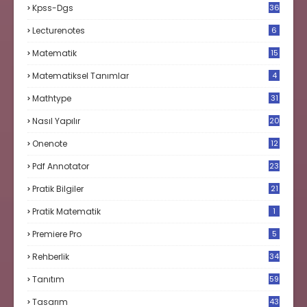
Kpss-Dgs
36
Lecturenotes
6
Matematik
15
9
Matematiksel Tanımlar
4
Mathtype
31
Nasıl Yapılır
20
Onenote
12
Pdf Annotator
23
Pratik Bilgiler
21
Pratik Matematik
1
Premiere Pro
5
Rehberlik
34
Tanıtım
59
Tasarım
43