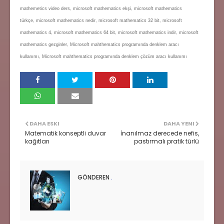
mathemetics video ders,
microsoft mathematics ekşi,
microsoft mathematics
türkçe,
microsoft mathematics nedir,
microsoft mathematics 32 bit,
microsoft
mathematics 4,
microsoft mathematics 64 bit,
microsoft mathematics indir,
microsoft
mathematics gezginler, Microsoft mahthematics programında denklem aracı
kullanımı,
Microsoft mahthematics programında denklem çözüm aracı kullanımı
DAHA ESKI
DAHA YENI
Matematik konseptli duvar
İnanılmaz derecede nefis,
kağıtları
pastırmalı pratik türlü
GÖNDEREN
.