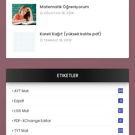
Matematik Öğreniyorum
AĞUSTOS 18, 2018
Kareli Kağıt (yüksek kalite pdf)
TEMMUZ 18, 2019
ETIKETLER
AYT Mat
36
Ezpdf
4
LGS Mat
97
PDF-XChange Editor
6
TYT Mat
30