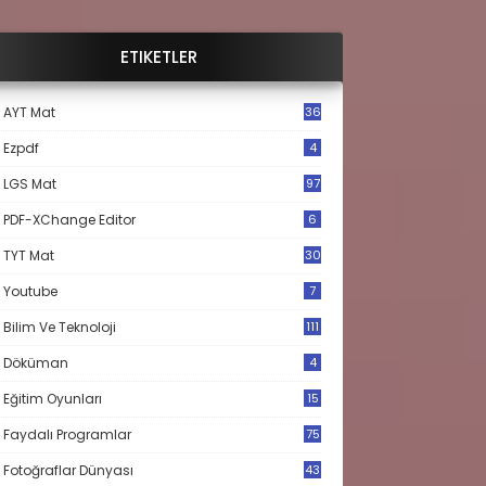
ETIKETLER
AYT Mat
36
Ezpdf
4
LGS Mat
97
PDF-XChange Editor
6
TYT Mat
30
Youtube
7
Bilim Ve Teknoloji
111
Döküman
4
Eğitim Oyunları
15
Faydalı Programlar
75
Fotoğraflar Dünyası
43