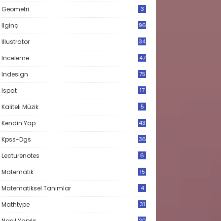
Geometri
3
Ilginç
96
Illustrator
34
Inceleme
47
Indesign
75
Ispat
17
3
Kaliteli Müzik
5
Kendin Yap
43
Kpss-Dgs
36
Lecturenotes
6
Matematik
15
9
Matematiksel Tanımlar
4
Mathtype
31
Nasıl Yapılır
20