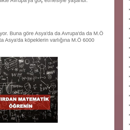
rlikte Avrupa'ya göç etmesiyle yaşandı.
luyor. Buna göre Asya'da da Avrupa'da da M.Ö
ta Asya'da köpeklerin varlığına M.Ö 6000