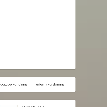
youtube kanalımız
udemy kurslarımız