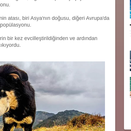
yonu.
n atası, biri Asya'nın doğusu, diğeri Avrupa'da
t popülasyonu.
in bir kez evcilleştirildiğinden ve ardından
çıkıyordu.