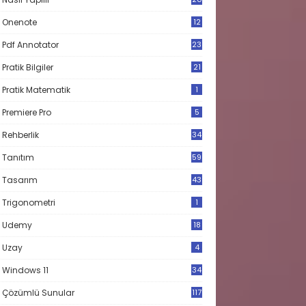
Onenote
12
Pdf Annotator
23
Pratik Bilgiler
21
Pratik Matematik
1
Premiere Pro
5
Rehberlik
34
Tanıtım
59
Tasarım
43
Trigonometri
1
Udemy
18
Uzay
4
Windows 11
34
Çözümlü Sunular
117