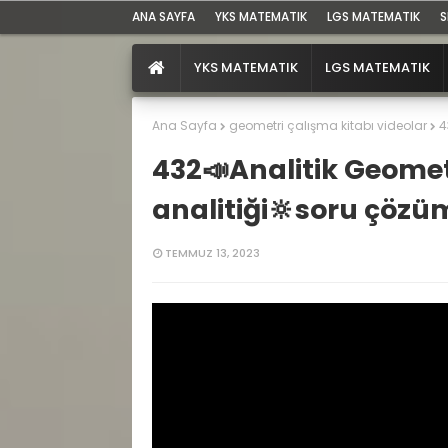
ANA SAYFA
YKS MATEMATIK
LGS MATEMATIK
S
YKS MATEMATIK
LGS MATEMATIK
Ana Sayfa
geometri çalışma kitabı videolar
4
432📣Analitik Geome
analitiği🔆soru çöz
TEMMUZ 13, 2023