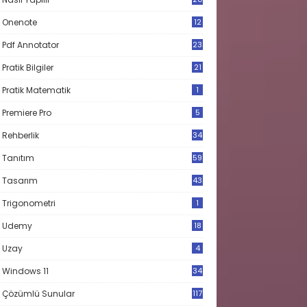
Onenote
12
Pdf Annotator
23
Pratik Bilgiler
21
Pratik Matematik
1
Premiere Pro
5
Rehberlik
34
Tanıtım
59
Tasarım
43
Trigonometri
1
Udemy
18
Uzay
4
Windows 11
34
Çözümlü Sunular
117