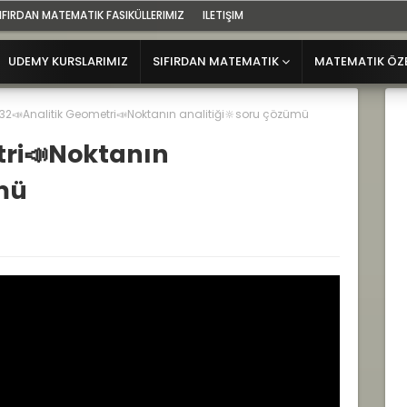
IFIRDAN MATEMATIK FASIKÜLLERIMIZ
ILETIŞIM
UDEMY KURSLARIMIZ
SIFIRDAN MATEMATIK
MATEMATIK ÖZ
32📣Analitik Geometri📣Noktanın analitiği🔆soru çözümü
tri📣Noktanın
ümü