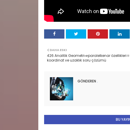
DAHA ESKI
426 Analitik Geometri📣paralelkenar özellikleri🔆
koordinat ve uzaklık soru çözümü
GÖNDEREN
.
BU YAYIN