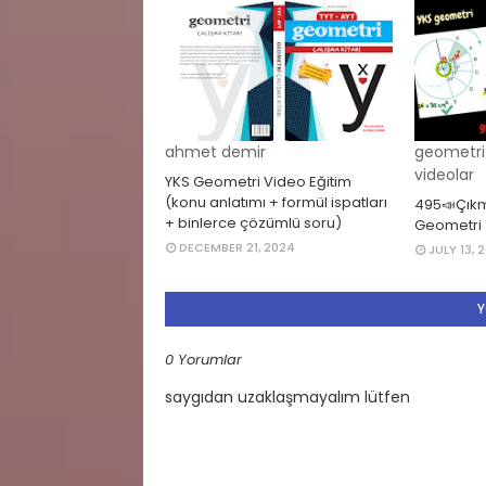
ahmet demir
geometri 
videolar
YKS Geometri Video Eğitim
(konu anlatımı + formül ispatları
495📣Çıkm
+ binlerce çözümlü soru)
Geometri
DECEMBER 21, 2024
JULY 13, 
Y
0 Yorumlar
saygıdan uzaklaşmayalım lütfen