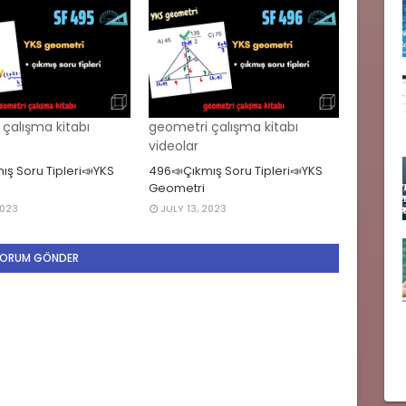
çalışma kitabı
geometri çalışma kitabı
videolar
ış Soru Tipleri📣YKS
496📣Çıkmış Soru Tipleri📣YKS
Geometri
2023
JULY 13, 2023
ORUM GÖNDER