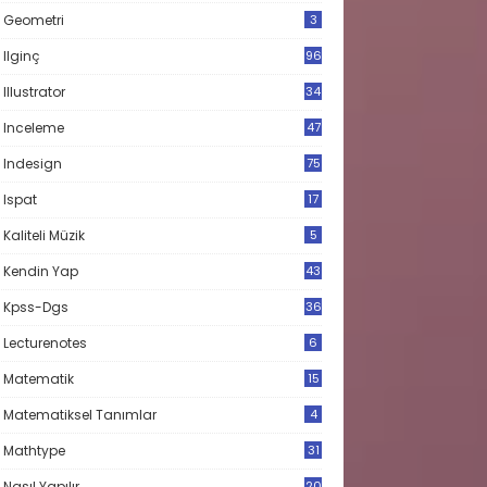
Geometri
3
Ilginç
96
Illustrator
34
Inceleme
47
Indesign
75
Ispat
17
3
Kaliteli Müzik
5
Kendin Yap
43
Kpss-Dgs
36
Lecturenotes
6
Matematik
15
9
Matematiksel Tanımlar
4
Mathtype
31
Nasıl Yapılır
20