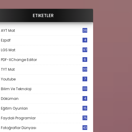
ETIKETLER
AYT Mat
36
Ezpdf
4
LGS Mat
97
PDF-XChange Editor
6
TYT Mat
30
Youtube
7
Bilim Ve Teknoloji
111
Döküman
4
Eğitim Oyunları
15
Faydalı Programlar
75
Fotoğraflar Dünyası
43