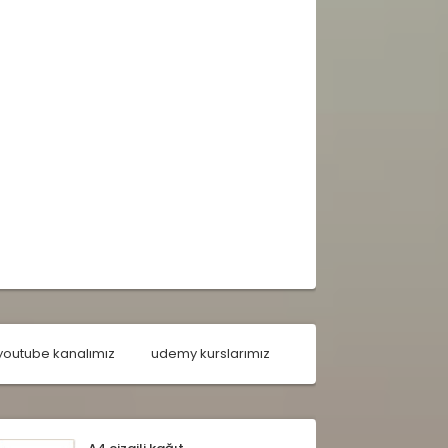
youtube kanalımız
udemy kurslarımız