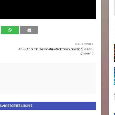
DAHA YENI
431📣Analitik Geometri📣Noktanın analitiği🔆soru
çözümü
LARI BEĞENEBILIRSINIZ