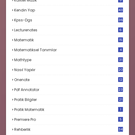
Kaliteli Müzik
5
Kendin Yap
43
Kpss-Dgs
36
Lecturenotes
6
Matematik
15
9
Matematiksel Tanımlar
4
Mathtype
31
Nasıl Yapılır
20
Onenote
12
Pdf Annotator
23
Pratik Bilgiler
21
Pratik Matematik
1
Premiere Pro
5
Rehberlik
34