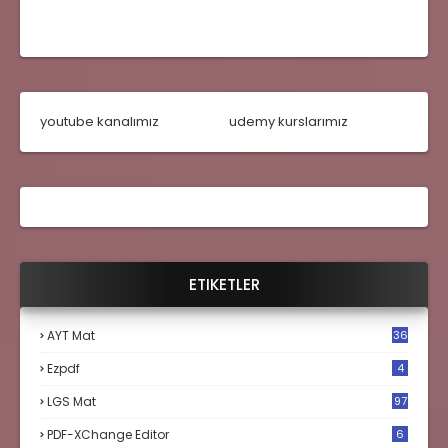
youtube kanalımız
udemy kurslarımız
ETIKETLER
AYT Mat
36
Ezpdf
4
LGS Mat
97
PDF-XChange Editor
6