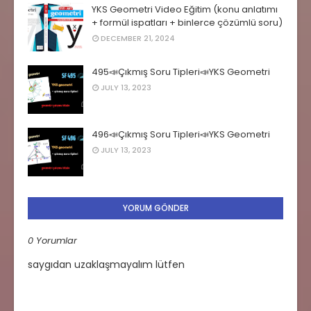
YKS Geometri Video Eğitim (konu anlatımı
+ formül ispatları + binlerce çözümlü soru)
DECEMBER 21, 2024
495📣Çıkmış Soru Tipleri📣YKS Geometri
JULY 13, 2023
496📣Çıkmış Soru Tipleri📣YKS Geometri
JULY 13, 2023
YORUM GÖNDER
0 Yorumlar
saygıdan uzaklaşmayalım lütfen