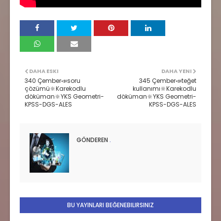
DAHA ESKI
DAHA YENI
340 Çember📣soru
345 Çember📣teğet
çözümü🔆Karekodlu
kullanımı🔆Karekodlu
döküman🔆YKS Geometri-
döküman🔆YKS Geometri-
KPSS-DGS-ALES
KPSS-DGS-ALES
GÖNDEREN
.
BU YAYINLARI BEĞENEBILIRSINIZ