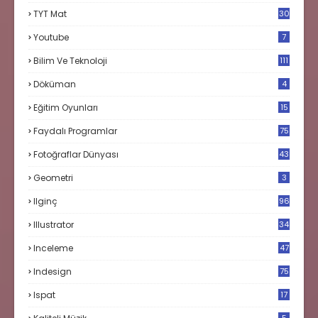
TYT Mat
30
Youtube
7
Bilim Ve Teknoloji
111
Döküman
4
Eğitim Oyunları
15
Faydalı Programlar
75
Fotoğraflar Dünyası
43
Geometri
3
Ilginç
96
Illustrator
34
Inceleme
47
Indesign
75
Ispat
17
3