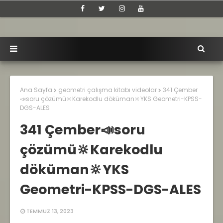
Ana Sayfa
geometri çalışma kitabı videolar
341 Çember
📣soru çözümü🔆Karekodlu döküman🔆YKS Geometri-KPSS-
DGS-ALES
341 Çember📣soru
çözümü🔆Karekodlu
döküman🔆YKS
Geometri-KPSS-DGS-ALES
TEMMUZ 13, 2023