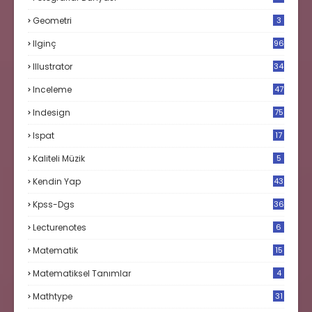
Geometri
3
Ilginç
96
Illustrator
34
Inceleme
47
Indesign
75
Ispat
17
3
Kaliteli Müzik
5
Kendin Yap
43
Kpss-Dgs
36
Lecturenotes
6
Matematik
15
9
Matematiksel Tanımlar
4
Mathtype
31