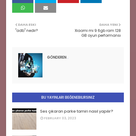
DAHA ESKI
DAHA YENI
"adb" nedir?
Xiaomi mi 9 6gb ram 128
GB oyun performansı
GÖNDEREN
.
BU YAYINLARI BEĞENEBILIRSINIZ
Ses çıkaran parke tamiri nasıl yapılır?
FEBRUARY 03, 2023