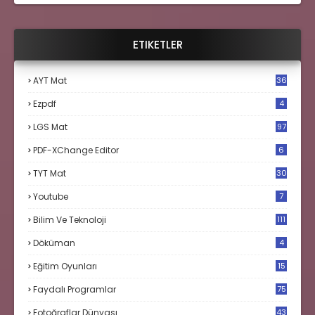
ETIKETLER
AYT Mat
36
Ezpdf
4
LGS Mat
97
PDF-XChange Editor
6
TYT Mat
30
Youtube
7
Bilim Ve Teknoloji
111
Döküman
4
Eğitim Oyunları
15
Faydalı Programlar
75
Fotoğraflar Dünyası
43